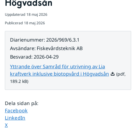
Högvadsån
Uppdaterad
18 maj 2026
Publicerad
18 maj 2026
Diarienummer
:
2026/969/6.3.1
Avsändare
:
Fiskevårdsteknik AB
Besvarad
:
2026-04-29
Yttrande över Samråd för utrivning av Lia
Pdf, 189.2 k
kraftverk inklusive biotopvård i Högvadsån
(pdf,
189.2 kB)
Dela sidan på
:
Dela sidan på
Facebook
Dela sidan på
LinkedIn
Dela sidan på
X