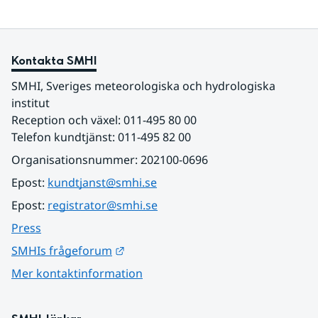
Kontakta SMHI
SMHI, Sveriges meteorologiska och hydrologiska 
institut
Reception och växel: 011-495 80 00
Telefon kundtjänst: 011-495 82 00
Organisationsnummer: 202100-0696
Epost: 
kundtjanst@smhi.se
Epost: 
registrator@smhi.se
Press
Länk till annan webbplats.
SMHIs frågeforum
Mer kontaktinformation