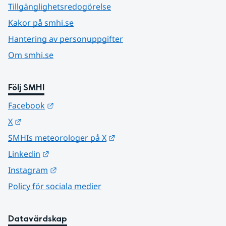
Tillgänglighetsredogörelse
Kakor på smhi.se
Hantering av personuppgifter
Om smhi.se
Följ SMHI
Länk till annan webbplats.
Facebook
Länk till annan webbplats.
X
Länk till annan webbplats.
SMHIs meteorologer på X
Länk till annan webbplats.
Linkedin
Länk till annan webbplats.
Instagram
Policy för sociala medier
Datavärdskap