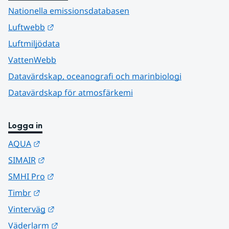
Nationella emissionsdatabasen
Länk till annan webbplats.
Luftwebb
Luftmiljödata
VattenWebb
Datavärdskap, oceanografi och marinbiologi
Datavärdskap för atmosfärkemi
Logga in
Länk till annan webbplats.
AQUA
Länk till annan webbplats.
SIMAIR
Länk till annan webbplats.
SMHI Pro
Länk till annan webbplats.
Timbr
Länk till annan webbplats.
Vinterväg
Länk till annan webbplats.
Väderlarm