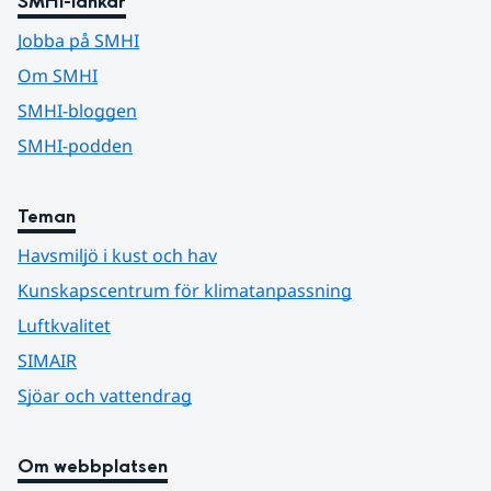
SMHI-länkar
Jobba på SMHI
Om SMHI
SMHI-bloggen
SMHI-podden
Teman
Havsmiljö i kust och hav
Kunskapscentrum för klimatanpassning
Luftkvalitet
SIMAIR
Sjöar och vattendrag
Om webbplatsen