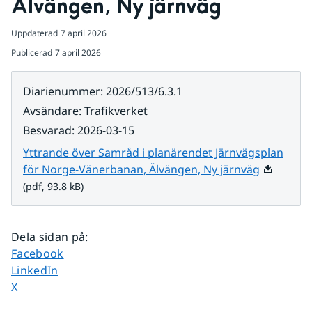
Älvängen, Ny järnväg
Uppdaterad
7 april 2026
Publicerad
7 april 2026
Diarienummer
:
2026/513/6.3.1
Avsändare
:
Trafikverket
Besvarad
:
2026-03-15
Yttrande över Samråd i planärendet Järnvägsplan
Pdf, 93.8 
för Norge-Vänerbanan, Älvängen, Ny järnväg
(pdf, 93.8 kB)
Dela sidan på
:
Dela sidan på
Facebook
Dela sidan på
LinkedIn
Dela sidan på
X