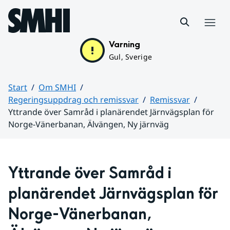
Hoppa till sidans innehåll
Meny
Varning
Gul, Sverige
Start
Om SMHI
Regeringsuppdrag och remissvar
Remissvar
Yttrande över Samråd i planärendet Järnvägsplan för
Norge-Vänerbanan, Älvängen, Ny järnväg
Huvudinnehåll
Yttrande över Samråd i 
planärendet Järnvägsplan för 
Norge-Vänerbanan, 