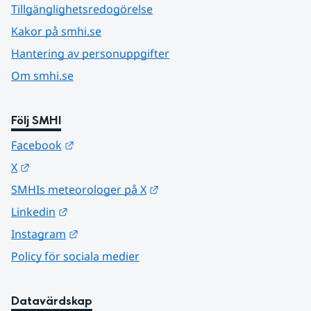
Tillgänglighetsredogörelse
Kakor på smhi.se
Hantering av personuppgifter
Om smhi.se
Följ SMHI
Länk till annan webbplats.
Facebook
Länk till annan webbplats.
X
Länk till annan webbplats.
SMHIs meteorologer på X
Länk till annan webbplats.
Linkedin
Länk till annan webbplats.
Instagram
Policy för sociala medier
Datavärdskap