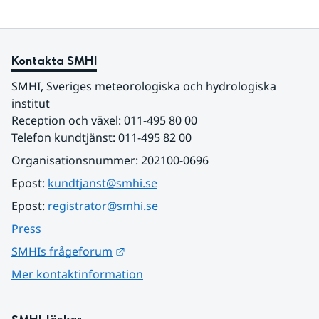
Kontakta SMHI
SMHI, Sveriges meteorologiska och hydrologiska 
institut
Reception och växel: 011-495 80 00
Telefon kundtjänst: 011-495 82 00
Organisationsnummer: 202100-0696
Epost: 
kundtjanst@smhi.se
Epost: 
registrator@smhi.se
Press
Länk till annan webbplats.
SMHIs frågeforum
Mer kontaktinformation