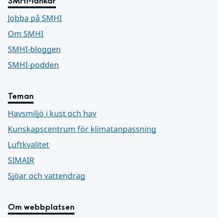
SMHI-länkar
Jobba på SMHI
Om SMHI
SMHI-bloggen
SMHI-podden
Teman
Havsmiljö i kust och hav
Kunskapscentrum för klimatanpassning
Luftkvalitet
SIMAIR
Sjöar och vattendrag
Om webbplatsen