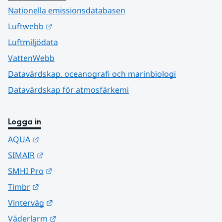
Nationella emissionsdatabasen
Länk till annan webbplats.
Luftwebb
Luftmiljödata
VattenWebb
Datavärdskap, oceanografi och marinbiologi
Datavärdskap för atmosfärkemi
Logga in
Länk till annan webbplats.
AQUA
Länk till annan webbplats.
SIMAIR
Länk till annan webbplats.
SMHI Pro
Länk till annan webbplats.
Timbr
Länk till annan webbplats.
Vinterväg
Länk till annan webbplats.
Väderlarm