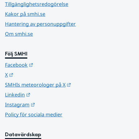
Tillgänglighetsredogörelse
Kakor på smhi.se
Hantering av personuppgifter
Om smhi.se
Följ SMHI
Länk till annan webbplats.
Facebook
Länk till annan webbplats.
X
Länk till annan webbplats.
SMHIs meteorologer på X
Länk till annan webbplats.
Linkedin
Länk till annan webbplats.
Instagram
Policy för sociala medier
Datavärdskap