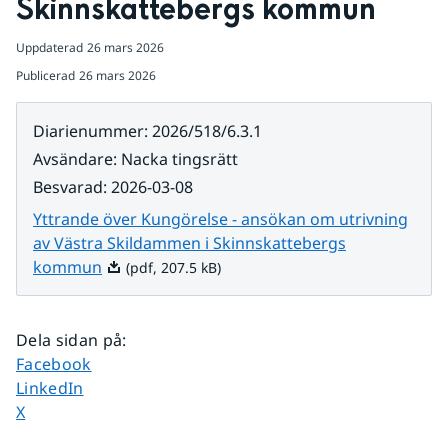
Skinnskattebergs kommun
Uppdaterad
26 mars 2026
Publicerad
26 mars 2026
Diarienummer
:
2026/518/6.3.1
Avsändare
:
Nacka tingsrätt
Besvarad
:
2026-03-08
Yttrande över Kungörelse - ansökan om utrivning
av Västra Skildammen i Skinnskattebergs
Pdf, 207.5 kB.
kommun
(pdf, 207.5 kB)
Dela sidan på
:
Dela sidan på
Facebook
Dela sidan på
LinkedIn
Dela sidan på
X