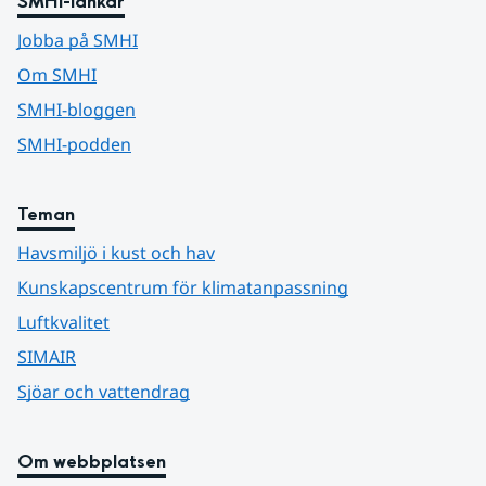
SMHI-länkar
Jobba på SMHI
Om SMHI
SMHI-bloggen
SMHI-podden
Teman
Havsmiljö i kust och hav
Kunskapscentrum för klimatanpassning
Luftkvalitet
SIMAIR
Sjöar och vattendrag
Om webbplatsen