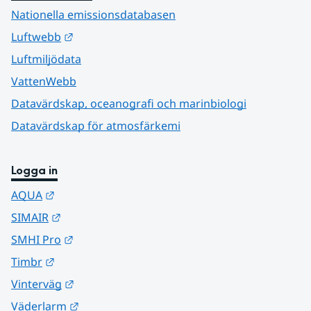
Nationella emissionsdatabasen
Länk till annan webbplats.
Luftwebb
Luftmiljödata
VattenWebb
Datavärdskap, oceanografi och marinbiologi
Datavärdskap för atmosfärkemi
Logga in
Länk till annan webbplats.
AQUA
Länk till annan webbplats.
SIMAIR
Länk till annan webbplats.
SMHI Pro
Länk till annan webbplats.
Timbr
Länk till annan webbplats.
Vinterväg
Länk till annan webbplats.
Väderlarm