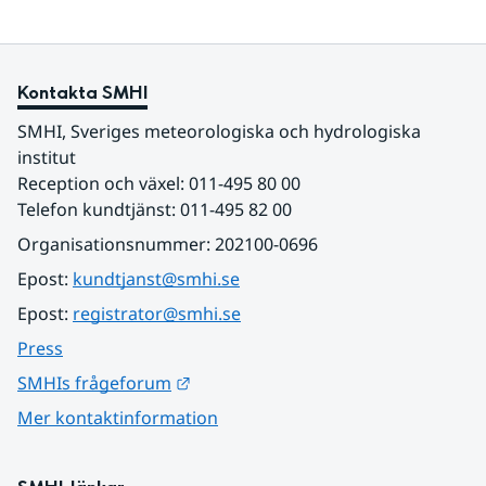
Kontakta SMHI
SMHI, Sveriges meteorologiska och hydrologiska 
institut
Reception och växel: 011-495 80 00
Telefon kundtjänst: 011-495 82 00
Organisationsnummer: 202100-0696
Epost: 
kundtjanst@smhi.se
Epost: 
registrator@smhi.se
Press
Länk till annan webbplats.
SMHIs frågeforum
Mer kontaktinformation