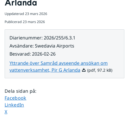
Arlanda
Uppdaterad
23 mars 2026
Publicerad
23 mars 2026
Diarienummer
:
2026/255/6.3.1
Avsändare
:
Swedavia Airports
Besvarad
:
2026-02-26
Yttrande över Samråd avseende ansökan om
Pdf, 97.2 kB.
vattenverksamhet, Pir G Arlanda
(pdf, 97.2 kB)
Dela sidan på
:
Dela sidan på
Facebook
Dela sidan på
LinkedIn
Dela sidan på
X