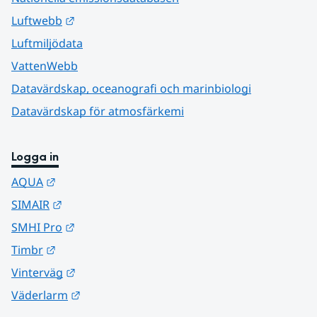
Länk till annan webbplats.
Luftwebb
Luftmiljödata
VattenWebb
Datavärdskap, oceanografi och marinbiologi
Datavärdskap för atmosfärkemi
Logga in
Länk till annan webbplats.
AQUA
Länk till annan webbplats.
SIMAIR
Länk till annan webbplats.
SMHI Pro
Länk till annan webbplats.
Timbr
Länk till annan webbplats.
Vinterväg
Länk till annan webbplats.
Väderlarm