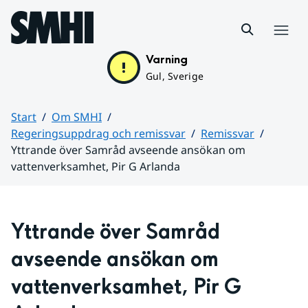
Hoppa till sidans innehåll
Meny
Varning
Gul, Sverige
Start
Om SMHI
Regeringsuppdrag och remissvar
Remissvar
Yttrande över Samråd avseende ansökan om
vattenverksamhet, Pir G Arlanda
Huvudinnehåll
Yttrande över Samråd 
avseende ansökan om 
vattenverksamhet, Pir G 