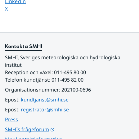
Dela sidan på
LinkedIn
Dela sidan på
X
Kontakta SMHI
SMHI, Sveriges meteorologiska och hydrologiska 
institut
Reception och växel: 011-495 80 00
Telefon kundtjänst: 011-495 82 00
Organisationsnummer: 202100-0696
Epost: 
kundtjanst@smhi.se
Epost: 
registrator@smhi.se
Press
Länk till annan webbplats.
SMHIs frågeforum