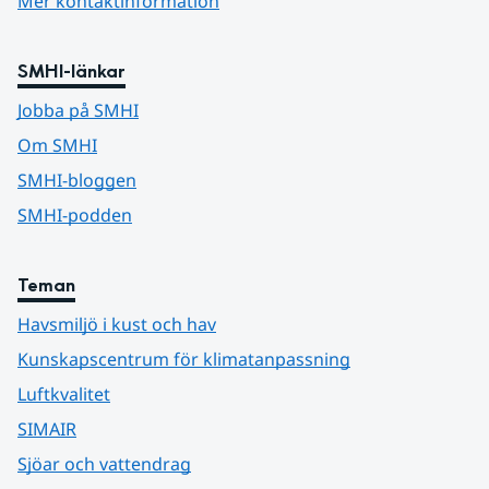
Mer kontaktinformation
SMHI-länkar
Jobba på SMHI
Om SMHI
SMHI-bloggen
SMHI-podden
Teman
Havsmiljö i kust och hav
Kunskapscentrum för klimatanpassning
Luftkvalitet
SIMAIR
Sjöar och vattendrag