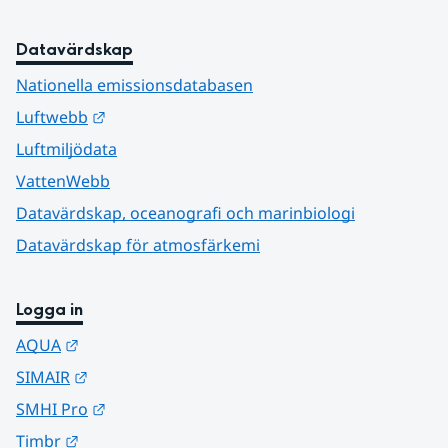
Datavärdskap
Nationella emissionsdatabasen
Länk till annan webbplats.
Luftwebb
Luftmiljödata
VattenWebb
Datavärdskap, oceanografi och marinbiologi
Datavärdskap för atmosfärkemi
Logga in
Länk till annan webbplats.
AQUA
Länk till annan webbplats.
SIMAIR
Länk till annan webbplats.
SMHI Pro
Länk till annan webbplats.
Timbr