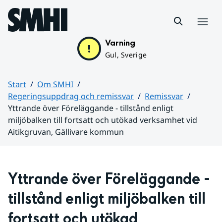
Hoppa till sidans innehåll
Meny
Varning
Gul, Sverige
Start
Om SMHI
Regeringsuppdrag och remissvar
Remissvar
Yttrande över Föreläggande - tillstånd enligt
miljöbalken till fortsatt och utökad verksamhet vid
Aitikgruvan, Gällivare kommun
Huvudinnehåll
Yttrande över Föreläggande - 
tillstånd enligt miljöbalken till 
fortsatt och utökad 