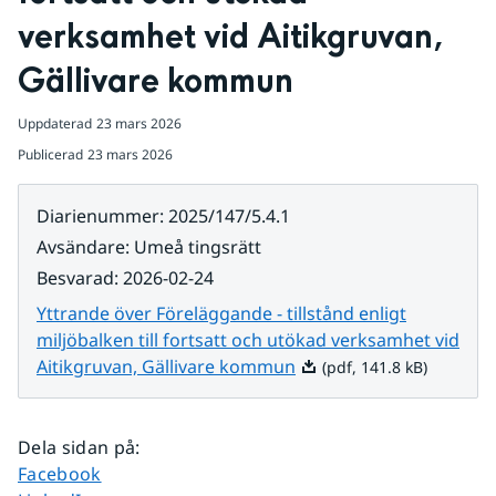
verksamhet vid Aitikgruvan, 
Gällivare kommun
Uppdaterad
23 mars 2026
Publicerad
23 mars 2026
Diarienummer
:
2025/147/5.4.1
Avsändare
:
Umeå tingsrätt
Besvarad
:
2026-02-24
Yttrande över Föreläggande - tillstånd enligt
miljöbalken till fortsatt och utökad verksamhet vid
Pdf, 141.8 kB.
Aitikgruvan, Gällivare kommun
(pdf, 141.8 kB)
Dela sidan på
:
Dela sidan på
Facebook