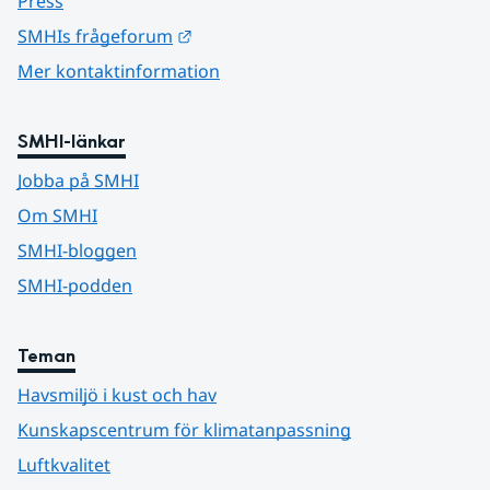
Press
Länk till annan webbplats.
SMHIs frågeforum
Mer kontaktinformation
SMHI-länkar
Jobba på SMHI
Om SMHI
SMHI-bloggen
SMHI-podden
Teman
Havsmiljö i kust och hav
Kunskapscentrum för klimatanpassning
Luftkvalitet