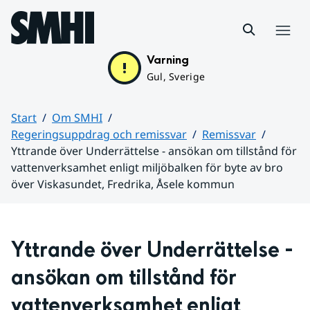
Hoppa till sidans innehåll
Meny
Varning
Gul, Sverige
Start
Om SMHI
Regeringsuppdrag och remissvar
Remissvar
Yttrande över Underrättelse - ansökan om tillstånd för
vattenverksamhet enligt miljöbalken för byte av bro
över Viskasundet, Fredrika, Åsele kommun
Huvudinnehåll
Yttrande över 
Underrättelse - 
ansökan om tillstånd för 
vattenverksamhet enligt 