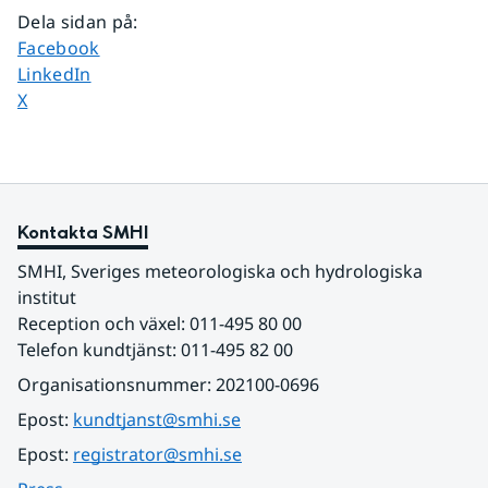
Dela sidan på
:
Dela sidan på
Facebook
Dela sidan på
LinkedIn
Dela sidan på
X
Kontakta SMHI
SMHI, Sveriges meteorologiska och hydrologiska 
institut
Reception och växel: 011-495 80 00
Telefon kundtjänst: 011-495 82 00
Organisationsnummer: 202100-0696
Epost: 
kundtjanst@smhi.se
Epost: 
registrator@smhi.se