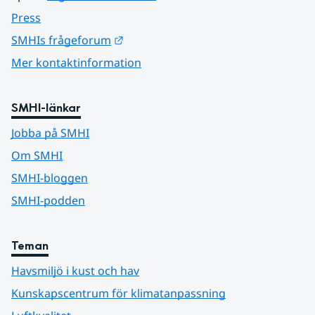
Press
Länk till annan webbplats.
SMHIs frågeforum
Mer kontaktinformation
SMHI-länkar
Jobba på SMHI
Om SMHI
SMHI-bloggen
SMHI-podden
Teman
Havsmiljö i kust och hav
Kunskapscentrum för klimatanpassning