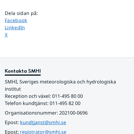
Dela sidan på
:
Dela sidan på
Facebook
Dela sidan på
LinkedIn
Dela sidan på
X
Kontakta SMHI
SMHI, Sveriges meteorologiska och hydrologiska 
institut
Reception och växel: 011-495 80 00
Telefon kundtjänst: 011-495 82 00
Organisationsnummer: 202100-0696
Epost: 
kundtjanst@smhi.se
Epost: 
registrator@smhi.se