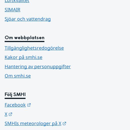
Luftkvalitet
SIMAIR
Sjöar och vattendrag
Om webbplatsen
Tillgänglighetsredogörelse
Kakor på smhi.se
Hantering av personuppgifter
Om smhi.se
Följ SMHI
Länk till annan webbplats.
Facebook
Länk till annan webbplats.
X
Länk till annan webbplats.
SMHIs meteorologer på X