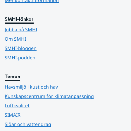
Mer kontaktinformation
SMHI-länkar
Jobba på SMHI
Om SMHI
SMHI-bloggen
SMHI-podden
Teman
Havsmiljö i kust och hav
Kunskapscentrum för klimatanpassning
Luftkvalitet
SIMAIR
Sjöar och vattendrag