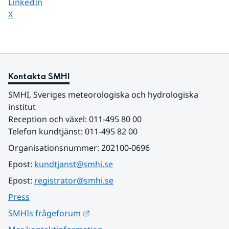
Dela sidan på
LinkedIn
Dela sidan på
X
Kontakta SMHI
SMHI, Sveriges meteorologiska och hydrologiska 
institut
Reception och växel: 011-495 80 00
Telefon kundtjänst: 011-495 82 00
Organisationsnummer: 202100-0696
Epost: 
kundtjanst@smhi.se
Epost: 
registrator@smhi.se
Press
Länk till annan webbplats.
SMHIs frågeforum