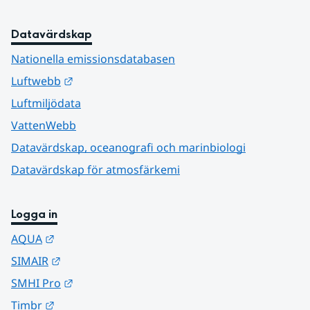
Datavärdskap
Nationella emissionsdatabasen
Länk till annan webbplats.
Luftwebb
Luftmiljödata
VattenWebb
Datavärdskap, oceanografi och marinbiologi
Datavärdskap för atmosfärkemi
Logga in
Länk till annan webbplats.
AQUA
Länk till annan webbplats.
SIMAIR
Länk till annan webbplats.
SMHI Pro
Länk till annan webbplats.
Timbr