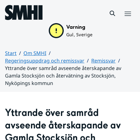
Hoppa till sidans innehåll
Meny
Varning
Gul, Sverige
Start
Om SMHI
Regeringsuppdrag och remissvar
Remissvar
Yttrande över samråd avseende återskapande av
Gamla Stocksjön och återvätning av Stocksjön,
Nyköpings kommun
Huvudinnehåll
Yttrande över samråd 
avseende återskapande av 
Gamla Stocksjön och 