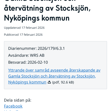
återvätning av Stocksjön, 
Nyköpings kommun
Uppdaterad
17 februari 2026
Publicerad
17 februari 2026
Diarienummer
:
2026/179/6.3.1
Avsändare
:
WRS AB
Besvarad
:
2026-02-10
Yttrande över samråd avseende återskapande av
Gamla Stocksjön och återvätning av Stocksjön,
Pdf, 92.6 kB.
Nyköpings kommun
(pdf, 92.6 kB)
Dela sidan på
:
Dela sidan på
Facebook