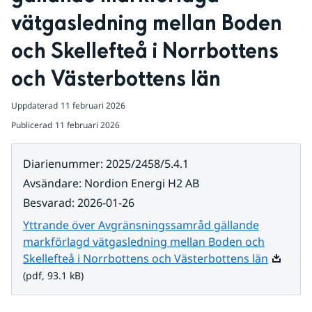
vätgasledning mellan Boden 
och Skellefteå i Norrbottens 
och Västerbottens län
Uppdaterad
11 februari 2026
Publicerad
11 februari 2026
Diarienummer
:
2025/2458/5.4.1
Avsändare
:
Nordion Energi H2 AB
Besvarad
:
2026-01-26
Yttrande över Avgränsningssamråd gällande
markförlagd vätgasledning mellan Boden och
Pdf, 93.1
Skellefteå i Norrbottens och Västerbottens län
(pdf, 93.1 kB)