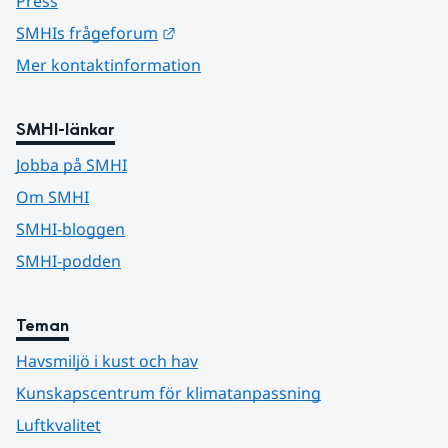
Press
Länk till annan webbplats.
SMHIs frågeforum
Mer kontaktinformation
SMHI-länkar
Jobba på SMHI
Om SMHI
SMHI-bloggen
SMHI-podden
Teman
Havsmiljö i kust och hav
Kunskapscentrum för klimatanpassning
Luftkvalitet