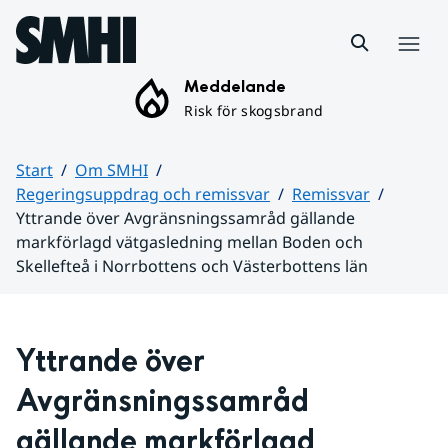
Hoppa till sidans innehåll
Meny
Meddelande
Risk för skogsbrand
Start
Om SMHI
Regeringsuppdrag och remissvar
Remissvar
Yttrande över Avgränsningssamråd gällande
markförlagd vätgasledning mellan Boden och
Skellefteå i Norrbottens och Västerbottens län
Huvudinnehåll
Yttrande över 
Avgränsningssamråd 
gällande markförlagd 