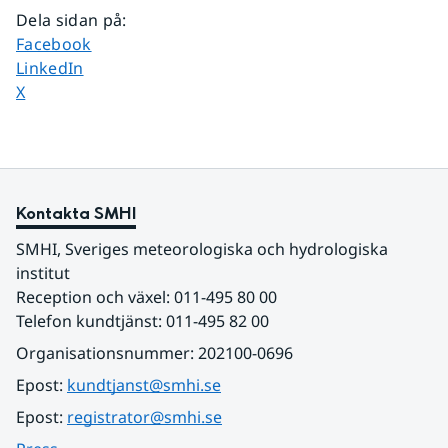
Dela sidan på
:
Dela sidan på
Facebook
Dela sidan på
LinkedIn
Dela sidan på
X
Kontakta SMHI
SMHI, Sveriges meteorologiska och hydrologiska 
institut
Reception och växel: 011-495 80 00
Telefon kundtjänst: 011-495 82 00
Organisationsnummer: 202100-0696
Epost: 
kundtjanst@smhi.se
Epost: 
registrator@smhi.se