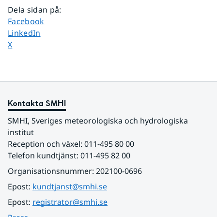
Dela sidan på
:
Dela sidan på
Facebook
Dela sidan på
LinkedIn
Dela sidan på
X
Kontakta SMHI
SMHI, Sveriges meteorologiska och hydrologiska 
institut
Reception och växel: 011-495 80 00
Telefon kundtjänst: 011-495 82 00
Organisationsnummer: 202100-0696
Epost: 
kundtjanst@smhi.se
Epost: 
registrator@smhi.se