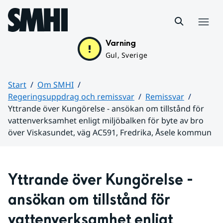
Hoppa till sidans innehåll
Meny
Varning
Gul, Sverige
Start
Om SMHI
Regeringsuppdrag och remissvar
Remissvar
Yttrande över Kungörelse - ansökan om tillstånd för
vattenverksamhet enligt miljöbalken för byte av bro
över Viskasundet, väg AC591, Fredrika, Åsele kommun
Huvudinnehåll
Yttrande över 
Kungörelse - 
ansökan om tillstånd för 
vattenverksamhet enligt 