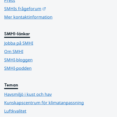
Press
Länk till annan webbplats.
SMHIs frågeforum
Mer kontaktinformation
SMHI-länkar
Jobba på SMHI
Om SMHI
SMHI-bloggen
SMHI-podden
Teman
Havsmiljö i kust och hav
Kunskapscentrum för klimatanpassning
Luftkvalitet