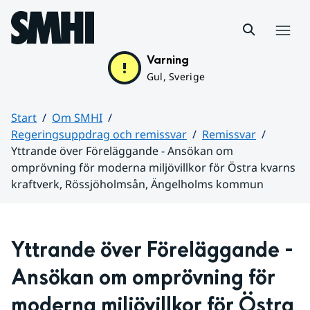
Hoppa till sidans innehåll
Meny
Varning
Gul, Sverige
Start
Om SMHI
Regeringsuppdrag och remissvar
Remissvar
Yttrande över Föreläggande - Ansökan om
omprövning för moderna miljövillkor för Östra kvarns
kraftverk, Rössjöholmsån, Ängelholms kommun
Huvudinnehåll
Yttrande över Föreläggande - 
Ansökan om omprövning för 
moderna miljövillkor för Östra 