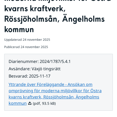
kvarns kraftverk, 
Rössjöholmsån, Ängelholms 
kommun
Uppdaterad
24 november 2025
Publicerad
24 november 2025
Diarienummer
:
2024/1787/5.4.1
Avsändare
:
Växjö tingsrätt
Besvarad
:
2025-11-17
Yttrande över Föreläggande - Ansökan om
omprövning för moderna miljövillkor för Östra
kvarns kraftverk, Rössjöholmsån, Ängelholms
Pdf, 93.5 kB.
kommun
(pdf, 93.5 kB)