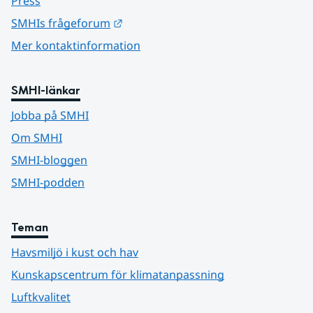
Press
Länk till annan webbplats.
SMHIs frågeforum
Mer kontaktinformation
SMHI-länkar
Jobba på SMHI
Om SMHI
SMHI-bloggen
SMHI-podden
Teman
Havsmiljö i kust och hav
Kunskapscentrum för klimatanpassning
Luftkvalitet