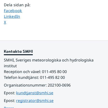
Dela sidan på
:
Dela sidan på
Facebook
Dela sidan på
LinkedIn
Dela sidan på
X
Kontakta SMHI
SMHI, Sveriges meteorologiska och hydrologiska 
institut
Reception och växel: 011-495 80 00
Telefon kundtjänst: 011-495 82 00
Organisationsnummer: 202100-0696
Epost: 
kundtjanst@smhi.se
Epost: 
registrator@smhi.se