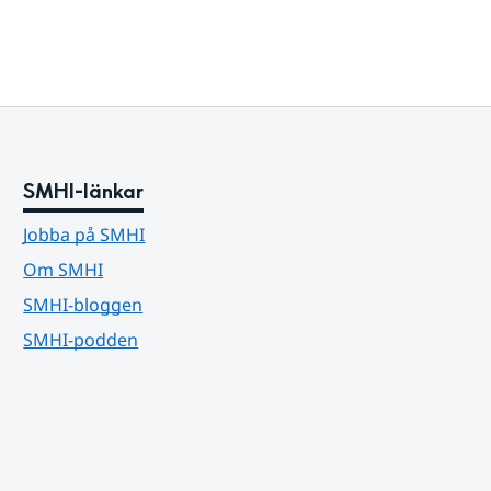
SMHI-länkar
Jobba på SMHI
Om SMHI
SMHI-bloggen
SMHI-podden