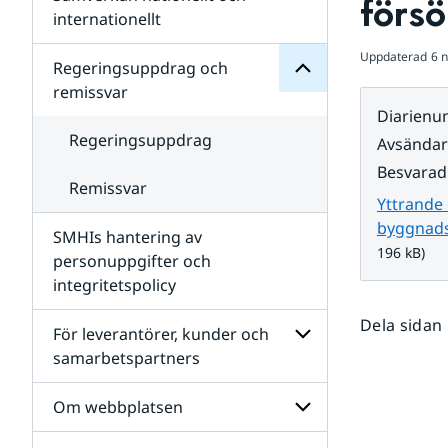
förs
Undersidor
för
internationellt
SMHIs
Undersidor
organisation
Uppdaterad
6 
för
Regeringsuppdrag och
Samverkan
remissvar
nationellt
Diarien
och
internationellt
Regeringsuppdrag
Avsända
Besvarad
Remissvar
Yttrande
byggnads
SMHIs hantering av
196 kB)
personuppgifter och
integritetspolicy
Dela sidan
För leverantörer, kunder och
samarbetspartners
Undersidor
för
Om webbplatsen
För
leverantörer,