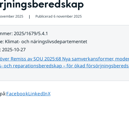
örjningsberedskap
november 2025
Publicerad
6 november 2025
❘
ummer
:
2025/1679/5.4.1
re
:
Klimat- och näringslivsdepartementet
:
2025-10-27
 över Remiss av SOU 2025:68 Nya samverkansformer, mode
- och reparationsberedskap – för ökad försörjningsbered
Dela sidan på
Dela sidan på
Dela sidan på
 på
:
Facebook
LinkedIn
X