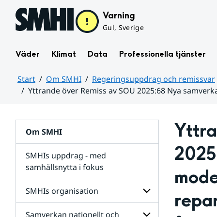
Hoppa till sidans innehåll
Varning
Gul, Sverige
Väder
Klimat
Data
Professionella tjänster
Start
Om SMHI
Regeringsuppdrag och remissvar
Yttrande över Remiss av SOU 2025:68 Nya samverk
Huvudinnehåll
Yttr
Om SMHI
2025
SMHIs uppdrag - med
samhällsnytta i fokus
mode
remissvar
SMHIs organisation
repar
och
Regeringsuppdrag
Samverkan nationellt och
för
Undersidor