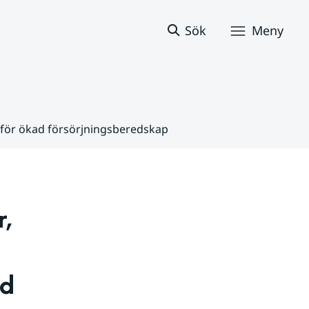
Sök
Meny
för ökad försörjningsberedskap
, 
d 