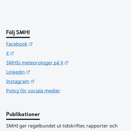
Följ SMHI
Länk till annan webbplats.
Facebook
Länk till annan webbplats.
X
Länk till annan webbplats.
SMHIs meteorologer på X
Länk till annan webbplats.
Linkedin
Länk till annan webbplats.
Instagram
Policy för sociala medier
Publikationer
SMHI ger regelbundet ut tidskrifter, rapporter och 