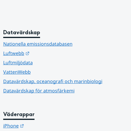
Datavärdskap
Nationella emissionsdatabasen
Länk till annan webbplats.
Luftwebb
Luftmiljödata
VattenWebb
Datavärdskap, oceanografi och marinbiologi
Datavärdskap för atmosfärkemi
Väderappar
Länk till annan webbplats.
iPhone