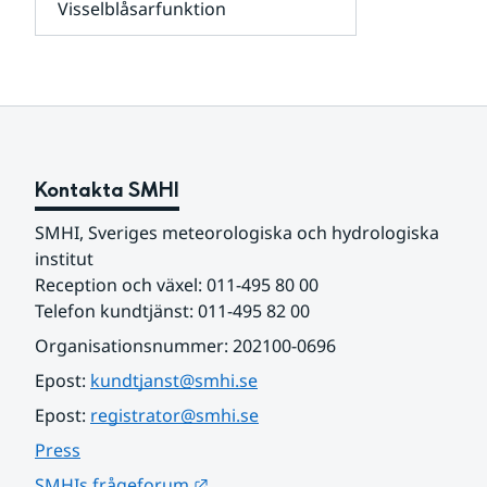
Visselblåsarfunktion
kunder
Undersidor
och
för
samarbetspartners
Om
webbplatsen
Kontakta SMHI
SMHI, Sveriges meteorologiska och hydrologiska 
institut
Reception och växel: 011-495 80 00
Telefon kundtjänst: 011-495 82 00
Organisationsnummer: 202100-0696
Epost: 
kundtjanst@smhi.se
Epost: 
registrator@smhi.se
Press
Länk till annan webbplats.
SMHIs frågeforum