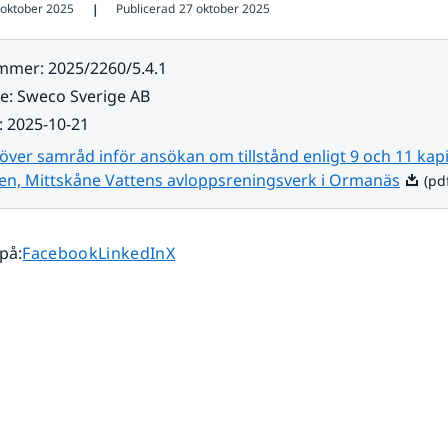
 oktober 2025
Publicerad
27 oktober 2025
❘
ummer
:
2025/2260/5.4.1
re
:
Sweco Sverige AB
:
2025-10-21
över samråd inför ansökan om tillstånd enligt 9 och 11 kapi
Pdf, 1
ken, Mittskåne Vattens avloppsreningsverk i Ormanäs
(pdf
Dela sidan på
Dela sidan på
Dela sidan på
 på
:
Facebook
LinkedIn
X