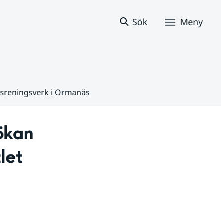
Sök
Meny
ppsreningsverk i Ormanäs
kan 
let 