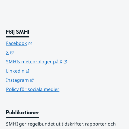
Följ SMHI
Länk till annan webbplats.
Facebook
Länk till annan webbplats.
X
Länk till annan webbplats.
SMHIs meteorologer på X
Länk till annan webbplats.
Linkedin
Länk till annan webbplats.
Instagram
Policy för sociala medier
Publikationer
SMHI ger regelbundet ut tidskrifter, rapporter och 