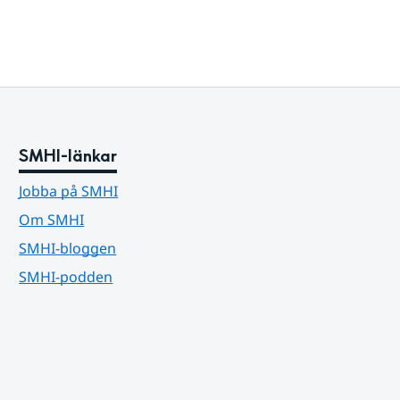
SMHI-länkar
Jobba på SMHI
Om SMHI
SMHI-bloggen
SMHI-podden