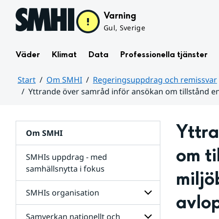
Hoppa till sidans innehåll
Varning
Gul, Sverige
Väder
Klimat
Data
Professionella tjänster
Start
Om SMHI
Regeringsuppdrag och remissvar
Yttrande över samråd inför ansökan om tillstånd en
Huvudinnehåll
Yttra
Om SMHI
om ti
SMHIs uppdrag - med
samhällsnytta i fokus
miljö
remissvar
SMHIs organisation
avlo
och
Regeringsuppdrag
Samverkan nationellt och
för
Undersidor