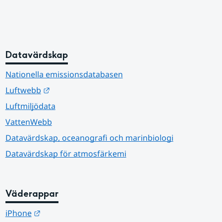
Datavärdskap
Nationella emissionsdatabasen
Länk till annan webbplats.
Luftwebb
Luftmiljödata
VattenWebb
Datavärdskap, oceanografi och marinbiologi
Datavärdskap för atmosfärkemi
Väderappar
Länk till annan webbplats.
iPhone