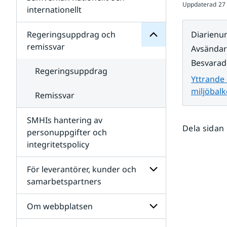
Uppdaterad
27
Undersidor
för
internationellt
SMHIs
Undersidor
organisation
för
Regeringsuppdrag och
Diarien
Samverkan
remissvar
Avsända
nationellt
och
Besvarad
internationellt
Regeringsuppdrag
Yttrande 
miljöbal
Remissvar
SMHIs hantering av
Dela sidan
personuppgifter och
integritetspolicy
För leverantörer, kunder och
samarbetspartners
Undersidor
för
Om webbplatsen
För
leverantörer,