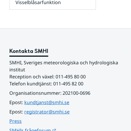
Visselblåsarfunktion
kunder
Undersidor
och
för
samarbetspartners
Om
webbplatsen
Kontakta SMHI
SMHI, Sveriges meteorologiska och hydrologiska 
institut
Reception och växel: 011-495 80 00
Telefon kundtjänst: 011-495 82 00
Organisationsnummer: 202100-0696
Epost: 
kundtjanst@smhi.se
Epost: 
registrator@smhi.se
Press
Länk till annan webbplats.
SMHIs frågeforum