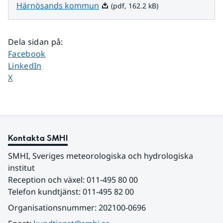
Pdf, 162.2 kB.
Härnösands kommun
(pdf, 162.2 kB)
Dela sidan på
:
Dela sidan på
Facebook
Dela sidan på
LinkedIn
Dela sidan på
X
Kontakta SMHI
SMHI, Sveriges meteorologiska och hydrologiska 
institut
Reception och växel: 011-495 80 00
Telefon kundtjänst: 011-495 82 00
Organisationsnummer: 202100-0696