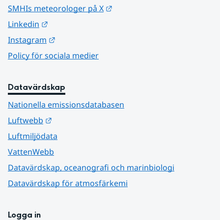
Länk till annan webbplats.
SMHIs meteorologer på X
Länk till annan webbplats.
Linkedin
Länk till annan webbplats.
Instagram
Policy för sociala medier
Datavärdskap
Nationella emissionsdatabasen
Länk till annan webbplats.
Luftwebb
Luftmiljödata
VattenWebb
Datavärdskap, oceanografi och marinbiologi
Datavärdskap för atmosfärkemi
Logga in