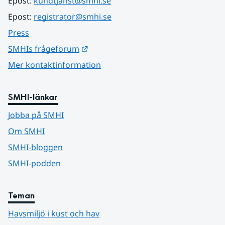
Epost: 
kundtjanst@smhi.se
Epost: 
registrator@smhi.se
Press
Länk till annan webbplats.
SMHIs frågeforum
Mer kontaktinformation
SMHI-länkar
Jobba på SMHI
Om SMHI
SMHI-bloggen
SMHI-podden
Teman
Havsmiljö i kust och hav