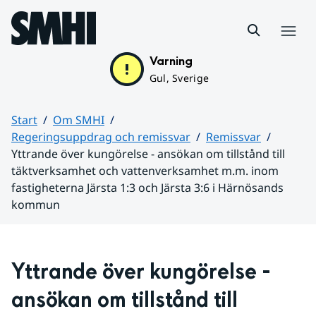
Hoppa till sidans innehåll
Meny
Varning
Gul, Sverige
Start
Om SMHI
Regeringsuppdrag och remissvar
Remissvar
Yttrande över kungörelse - ansökan om tillstånd till
täktverksamhet och vattenverksamhet m.m. inom
fastigheterna Järsta 1:3 och Järsta 3:6 i Härnösands
kommun
Huvudinnehåll
Yttrande över kungörelse - 
ansökan om tillstånd till 