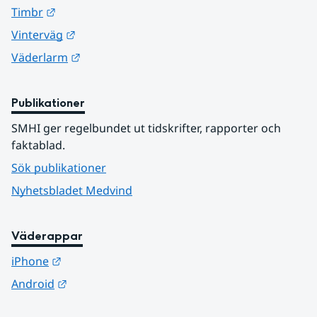
Länk till annan webbplats.
Timbr
Länk till annan webbplats.
Vinterväg
Länk till annan webbplats.
Väderlarm
Publikationer
SMHI ger regelbundet ut tidskrifter, rapporter och 
faktablad.
Sök publikationer
Nyhetsbladet Medvind
Väderappar
Länk till annan webbplats.
iPhone
Länk till annan webbplats.
Android