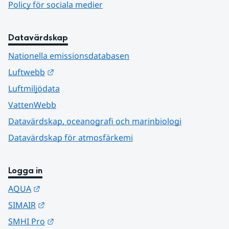
Policy för sociala medier
Datavärdskap
Nationella emissionsdatabasen
Länk till annan webbplats.
Luftwebb
Luftmiljödata
VattenWebb
Datavärdskap, oceanografi och marinbiologi
Datavärdskap för atmosfärkemi
Logga in
Länk till annan webbplats.
AQUA
Länk till annan webbplats.
SIMAIR
Länk till annan webbplats.
SMHI Pro