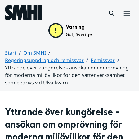
Hoppa till sidans innehåll
Meny
Varning
Gul, Sverige
Start
Om SMHI
Regeringsuppdrag och remissvar
Remissvar
Yttrande över kungörelse - ansökan om omprövning
för moderna miljövillkor för den vattenverksamhet
som bedrivs vid Ulva kvarn
Huvudinnehåll
Yttrande över kungörelse - 
ansökan om omprövning för 
moderna miljövillkor för den 