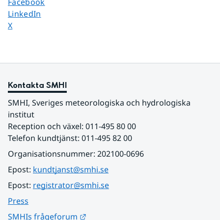
Dela sidan på
Facebook
Dela sidan på
LinkedIn
Dela sidan på
X
Kontakta SMHI
SMHI, Sveriges meteorologiska och hydrologiska 
institut
Reception och växel: 011-495 80 00
Telefon kundtjänst: 011-495 82 00
Organisationsnummer: 202100-0696
Epost: 
kundtjanst@smhi.se
Epost: 
registrator@smhi.se
Press
Länk till annan webbplats.
SMHIs frågeforum