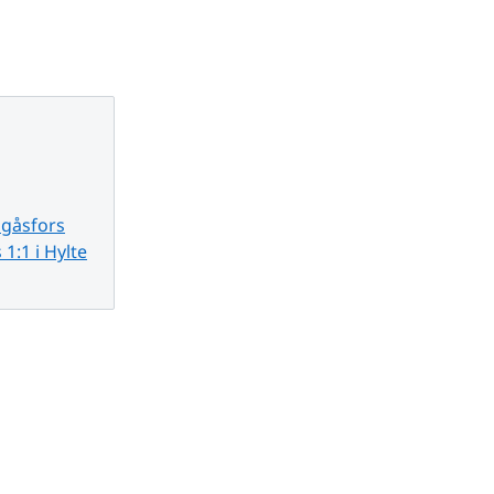
lgåsfors
1:1 i Hylte