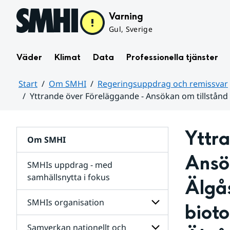
Hoppa till sidans innehåll
Varning
Gul, Sverige
Väder
Klimat
Data
Professionella tjänster
Start
Om SMHI
Regeringsuppdrag och remissvar
Yttrande över Föreläggande - Ansökan om tillstånd 
Huvudinnehåll
Yttra
Om SMHI
Ansök
SMHIs uppdrag - med
samhällsnytta i fokus
Älgå
remissvar
SMHIs organisation
bioto
och
Regeringsuppdrag
Samverkan nationellt och
för
Undersidor