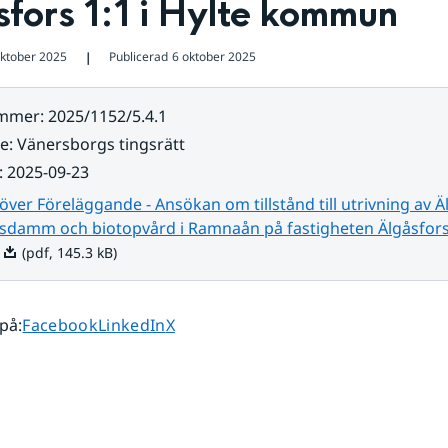
fors 1:1 i Hylte kommun
oktober 2025
Publicerad
6 oktober 2025
❘
ummer
:
2025/1152/5.4.1
re
:
Vänersborgs tingsrätt
:
2025-09-23
över Föreläggande - Ansökan om tillstånd till utrivning av Ä
sdamm och biotopvård i Ramnaån på fastigheten Älgåsfors 
Pdf, 145.3 kB.
(pdf, 145.3 kB)
Dela sidan på
Dela sidan på
Dela sidan på
 på
:
Facebook
LinkedIn
X