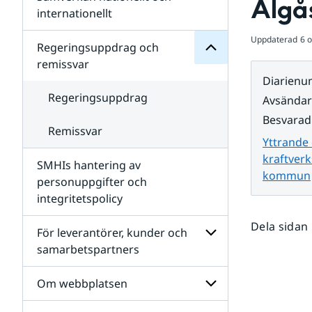
Älgås
Undersidor
för
internationellt
SMHIs
Undersidor
organisation
Uppdaterad
6 
för
Regeringsuppdrag och
Samverkan
remissvar
nationellt
Diarien
och
internationellt
Regeringsuppdrag
Avsända
Besvarad
Remissvar
Yttrande 
kraftverk
SMHIs hantering av
kommun
personuppgifter och
integritetspolicy
Dela sidan
För leverantörer, kunder och
samarbetspartners
Undersidor
för
Om webbplatsen
För
leverantörer,