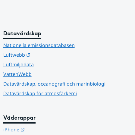
Datavärdskap
Nationella emissionsdatabasen
Länk till annan webbplats.
Luftwebb
Luftmiljödata
VattenWebb
Datavärdskap, oceanografi och marinbiologi
Datavärdskap för atmosfärkemi
Väderappar
Länk till annan webbplats.
iPhone