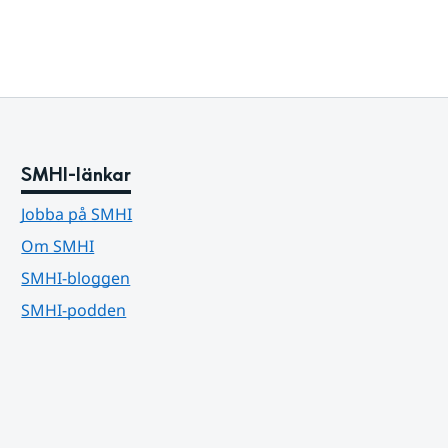
SMHI-länkar
Jobba på SMHI
Om SMHI
SMHI-bloggen
SMHI-podden