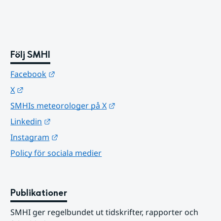
Följ SMHI
Länk till annan webbplats.
Facebook
Länk till annan webbplats.
X
Länk till annan webbplats.
SMHIs meteorologer på X
Länk till annan webbplats.
Linkedin
Länk till annan webbplats.
Instagram
Policy för sociala medier
Publikationer
SMHI ger regelbundet ut tidskrifter, rapporter och 