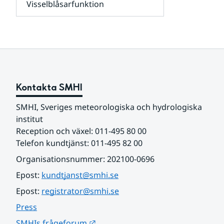
Visselblåsarfunktion
kunder
Undersidor
och
för
samarbetspartners
Om
webbplatsen
Kontakta SMHI
SMHI, Sveriges meteorologiska och hydrologiska 
institut
Reception och växel: 011-495 80 00
Telefon kundtjänst: 011-495 82 00
Organisationsnummer: 202100-0696
Epost: 
kundtjanst@smhi.se
Epost: 
registrator@smhi.se
Press
Länk till annan webbplats.
SMHIs frågeforum