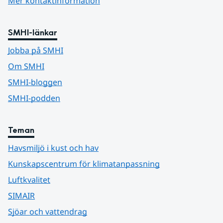
Mer kontaktinformation
SMHI-länkar
Jobba på SMHI
Om SMHI
SMHI-bloggen
SMHI-podden
Teman
Havsmiljö i kust och hav
Kunskapscentrum för klimatanpassning
Luftkvalitet
SIMAIR
Sjöar och vattendrag