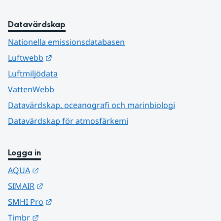
Datavärdskap
Nationella emissionsdatabasen
Länk till annan webbplats.
Luftwebb
Luftmiljödata
VattenWebb
Datavärdskap, oceanografi och marinbiologi
Datavärdskap för atmosfärkemi
Logga in
Länk till annan webbplats.
AQUA
Länk till annan webbplats.
SIMAIR
Länk till annan webbplats.
SMHI Pro
Länk till annan webbplats.
Timbr