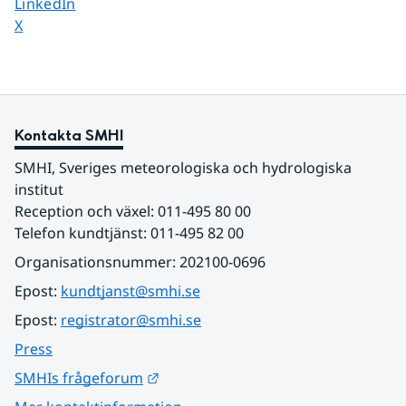
Dela sidan på
LinkedIn
Dela sidan på
X
Kontakta SMHI
SMHI, Sveriges meteorologiska och hydrologiska 
institut
Reception och växel: 011-495 80 00
Telefon kundtjänst: 011-495 82 00
Organisationsnummer: 202100-0696
Epost: 
kundtjanst@smhi.se
Epost: 
registrator@smhi.se
Press
Länk till annan webbplats.
SMHIs frågeforum