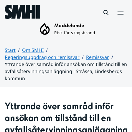
Hoppa till sidans innehåll
Meny
Meddelande
Risk för skogsbrand
Start
Om SMHI
Regeringsuppdrag och remissvar
Remissvar
Yttrande över samråd inför ansökan om tillstånd till en
avfallsåtervinningsanläggning i Stråssa, Lindesbergs
kommun
Huvudinnehåll
Yttrande över samråd inför 
ansökan om tillstånd till en 
avfallsåtervinningsanläggning 