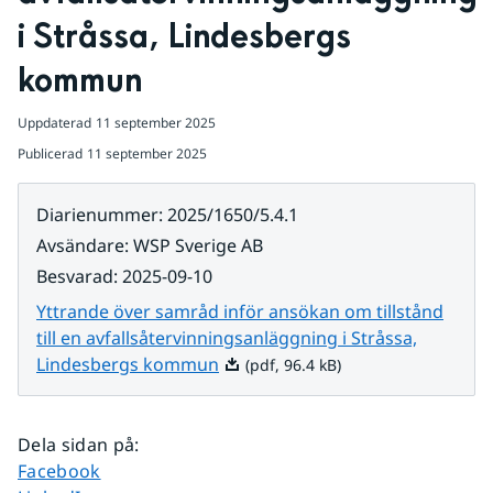
i Stråssa, Lindesbergs 
kommun
Uppdaterad
11 september 2025
Publicerad
11 september 2025
Diarienummer
:
2025/1650/5.4.1
Avsändare
:
WSP Sverige AB
Besvarad
:
2025-09-10
Yttrande över samråd inför ansökan om tillstånd
till en avfallsåtervinningsanläggning i Stråssa,
Pdf, 96.4 kB.
Lindesbergs kommun
(pdf, 96.4 kB)
Dela sidan på
:
Dela sidan på
Facebook