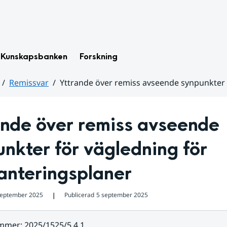
Kunskapsbanken
Forskning
Remissvar
Yttrande över remiss avseende synpunkter 
nde över remiss avseende 
nkter för vägledning för 
anteringsplaner
september 2025
Publicerad
5 september 2025
❘
ummer
:
2025/1525/5.4.1