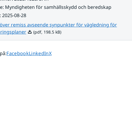
re
:
Myndigheten för samhällsskydd och beredskap
:
2025-08-28
 över remiss avseende synpunkter för vägledning för
Pdf, 198.5 kB.
eringsplaner
(pdf, 198.5 kB)
Dela sidan på
Dela sidan på
Dela sidan på
 på
:
Facebook
LinkedIn
X