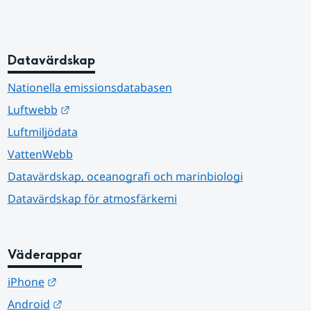
Datavärdskap
Nationella emissionsdatabasen
Länk till annan webbplats.
Luftwebb
Luftmiljödata
VattenWebb
Datavärdskap, oceanografi och marinbiologi
Datavärdskap för atmosfärkemi
Väderappar
Länk till annan webbplats.
iPhone
Länk till annan webbplats.
Android