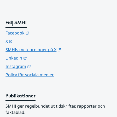
Följ SMHI
Länk till annan webbplats.
Facebook
Länk till annan webbplats.
X
Länk till annan webbplats.
SMHIs meteorologer på X
Länk till annan webbplats.
Linkedin
Länk till annan webbplats.
Instagram
Policy för sociala medier
Publikationer
SMHI ger regelbundet ut tidskrifter, rapporter och 
faktablad.