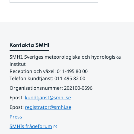
och
för
samarbetspartners
Om
webbplatsen
Kontakta SMHI
SMHI, Sveriges meteorologiska och hydrologiska 
institut
Reception och växel: 011-495 80 00
Telefon kundtjänst: 011-495 82 00
Organisationsnummer: 202100-0696
Epost: 
kundtjanst@smhi.se
Epost: 
registrator@smhi.se
Press
Länk till annan webbplats.
SMHIs frågeforum