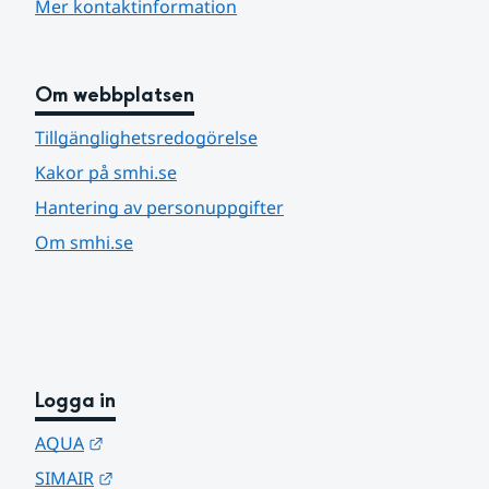
Mer kontaktinformation
Om webbplatsen
Tillgänglighetsredogörelse
Kakor på smhi.se
Hantering av personuppgifter
Om smhi.se
Logga in
Länk till annan webbplats.
AQUA
Länk till annan webbplats.
SIMAIR