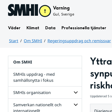
Hoppa till sidans innehåll
Varning
Gul, Sverige
Väder
Klimat
Data
Professionella tjänster
Start
Om SMHI
Regeringsuppdrag och remissvar
Huvudinnehåll
Yttra
Om SMHI
synpu
SMHIs uppdrag - med
samhällsnytta i fokus
riskh
remissvar
SMHIs organisation
och
Uppdaterad
5 
Regeringsuppdrag
Samverkan nationellt och
för
Undersidor
Undersidor
för
internationellt
Diarien