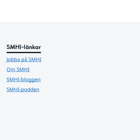
SMHI-länkar
Jobba på SMHI
Om SMHI
SMHI-bloggen
SMHI-podden