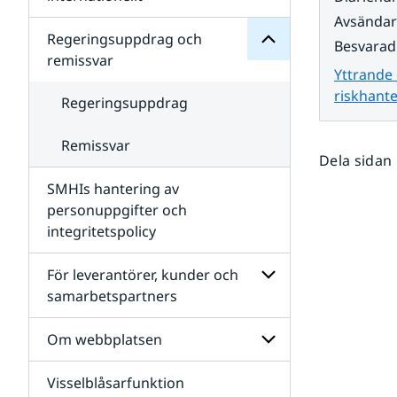
SMHIs
Undersidor
Avsända
organisation
för
Regeringsuppdrag och
Besvarad
Samverkan
remissvar
nationellt
Yttrande
och
riskhant
internationellt
Regeringsuppdrag
Remissvar
Dela sidan
SMHIs hantering av
personuppgifter och
integritetspolicy
För leverantörer, kunder och
samarbetspartners
Undersidor
för
Om webbplatsen
För
leverantörer,
Visselblåsarfunktion
kunder
Undersidor