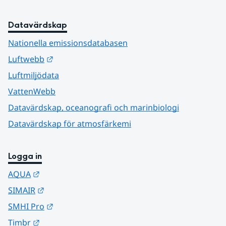
Datavärdskap
Nationella emissionsdatabasen
Länk till annan webbplats.
Luftwebb
Luftmiljödata
VattenWebb
Datavärdskap, oceanografi och marinbiologi
Datavärdskap för atmosfärkemi
Logga in
Länk till annan webbplats.
AQUA
Länk till annan webbplats.
SIMAIR
Länk till annan webbplats.
SMHI Pro
Länk till annan webbplats.
Timbr