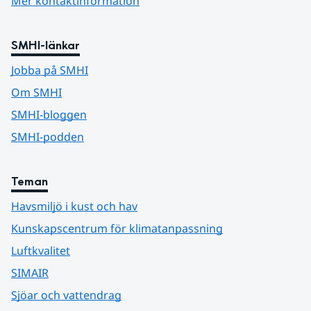
Mer kontaktinformation
SMHI-länkar
Jobba på SMHI
Om SMHI
SMHI-bloggen
SMHI-podden
Teman
Havsmiljö i kust och hav
Kunskapscentrum för klimatanpassning
Luftkvalitet
SIMAIR
Sjöar och vattendrag