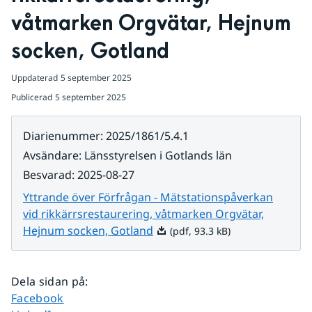
våtmarken Orgvätar, Hejnum 
socken, Gotland
Uppdaterad
5 september 2025
Publicerad
5 september 2025
Diarienummer
:
2025/1861/5.4.1
Avsändare
:
Länsstyrelsen i Gotlands län
Besvarad
:
2025-08-27
Yttrande över Förfrågan - Mätstationspåverkan
vid rikkärrsrestaurering, våtmarken Orgvätar,
Pdf, 93.3 kB.
Hejnum socken, Gotland
(pdf, 93.3 kB)
Dela sidan på
:
Dela sidan på
Facebook