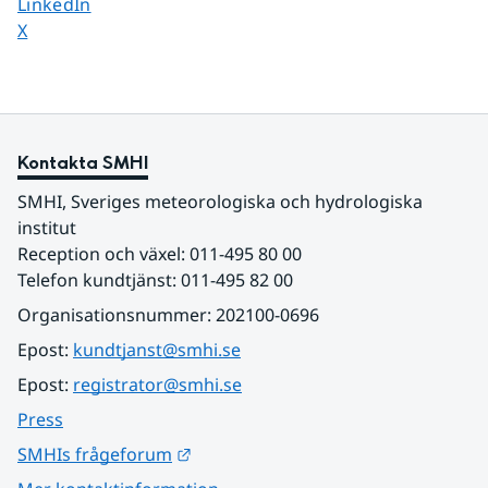
Dela sidan på
LinkedIn
Dela sidan på
X
Kontakta SMHI
SMHI, Sveriges meteorologiska och hydrologiska 
institut
Reception och växel: 011-495 80 00
Telefon kundtjänst: 011-495 82 00
Organisationsnummer: 202100-0696
Epost: 
kundtjanst@smhi.se
Epost: 
registrator@smhi.se
Press
Länk till annan webbplats.
SMHIs frågeforum