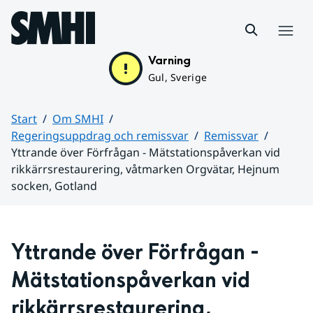
Hoppa till sidans innehåll
Meny
Varning
Gul, Sverige
Start
Om SMHI
Regeringsuppdrag och remissvar
Remissvar
Yttrande över Förfrågan - Mätstationspåverkan vid
rikkärrsrestaurering, våtmarken Orgvätar, Hejnum
socken, Gotland
Huvudinnehåll
Yttrande över Förfrågan - 
Mätstationspåverkan vid 
rikkärrsrestaurering, 