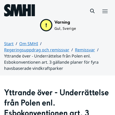
Hoppa till sidans innehåll
Meny
Varning
Gul, Sverige
Start
Om SMHI
Regeringsuppdrag och remissvar
Remissvar
Yttrande över - Underrättelse från Polen enl.
Esbokonventionen art. 3 gällande planer för fyra
havsbaserade vindkraftparker
Huvudinnehåll
Yttrande över - Underrättelse 
från Polen enl. 
Esbokonventionen art. 3 