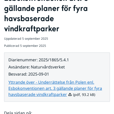
gällande planer för fyra 
havsbaserade 
vindkraftparker
Uppdaterad
5 september 2025
Publicerad
5 september 2025
Diarienummer
:
2025/1865/5.4.1
Avsändare
:
Naturvårdsverket
Besvarad
:
2025-09-01
Yttrande över - Underrättelse från Polen enl.
Esbokonventionen art. 3 gällande planer för fyra
Pdf, 93.2 kB.
havsbaserade vindkraftparker
(pdf, 93.2 kB)
Dela sidan på
: