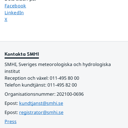
Dela sidan på
Facebook
Dela sidan på
LinkedIn
Dela sidan på
X
Kontakta SMHI
SMHI, Sveriges meteorologiska och hydrologiska 
institut
Reception och växel: 011-495 80 00
Telefon kundtjänst: 011-495 82 00
Organisationsnummer: 202100-0696
Epost: 
kundtjanst@smhi.se
Epost: 
registrator@smhi.se
Press