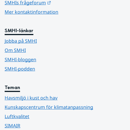
Länk till annan webbplats.
SMHIs frågeforum
Mer kontaktinformation
SMHI-länkar
Jobba på SMHI
Om SMHI
SMHI-bloggen
SMHI-podden
Teman
Havsmiljö i kust och hav
Kunskapscentrum för klimatanpassning
Luftkvalitet
SIMAIR