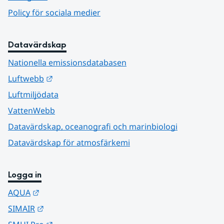
Policy för sociala medier
Datavärdskap
Nationella emissionsdatabasen
Länk till annan webbplats.
Luftwebb
Luftmiljödata
VattenWebb
Datavärdskap, oceanografi och marinbiologi
Datavärdskap för atmosfärkemi
Logga in
Länk till annan webbplats.
AQUA
Länk till annan webbplats.
SIMAIR