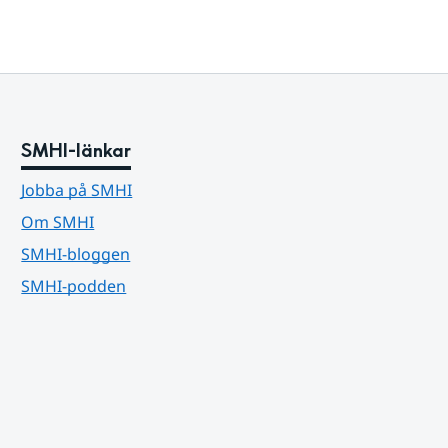
SMHI-länkar
Jobba på SMHI
Om SMHI
SMHI-bloggen
SMHI-podden