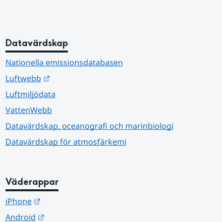
Datavärdskap
Nationella emissionsdatabasen
Länk till annan webbplats.
Luftwebb
Luftmiljödata
VattenWebb
Datavärdskap, oceanografi och marinbiologi
Datavärdskap för atmosfärkemi
Väderappar
Länk till annan webbplats.
iPhone
Länk till annan webbplats.
Android