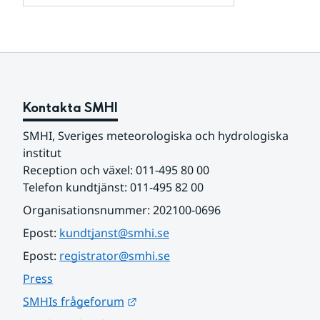
och
för
samarbetspartners
Om
webbplatsen
Kontakta SMHI
SMHI, Sveriges meteorologiska och hydrologiska 
institut
Reception och växel: 011-495 80 00
Telefon kundtjänst: 011-495 82 00
Organisationsnummer: 202100-0696
Epost: 
kundtjanst@smhi.se
Epost: 
registrator@smhi.se
Press
Länk till annan webbplats.
SMHIs frågeforum