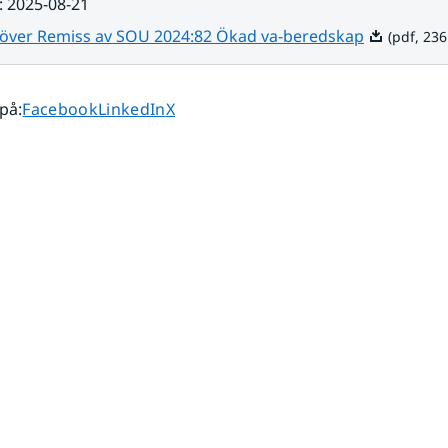
:
2025-08-21
Pdf, 236.8 
 över Remiss av SOU 2024:82 Ökad va-beredskap
(pdf, 236
Dela sidan på
Dela sidan på
Dela sidan på
 på
:
Facebook
LinkedIn
X