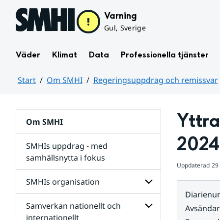
Hoppa till sidans innehåll
Varning
Gul, Sverige
Väder
Klimat
Data
Professionella tjänster
Start
Om SMHI
Regeringsuppdrag och remissvar
Huvudinnehåll
Yttr
Om SMHI
2024
SMHIs uppdrag - med
samhällsnytta i fokus
Uppdaterad
29
remissvar
SMHIs organisation
och
Diarien
Regeringsuppdrag
Samverkan nationellt och
för
Undersidor
Avsända
Undersidor
för
internationellt