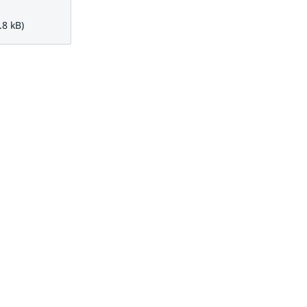
kB.
.8 kB)