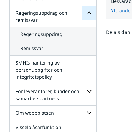
Besvarad
SMHIs
Undersidor
organisation
Yttrande
för
Regeringsuppdrag och
Samverkan
remissvar
nationellt
och
Dela sidan
internationellt
Regeringsuppdrag
Remissvar
SMHIs hantering av
personuppgifter och
integritetspolicy
För leverantörer, kunder och
samarbetspartners
Undersidor
för
Om webbplatsen
För
leverantörer,
Visselblåsarfunktion
kunder
Undersidor