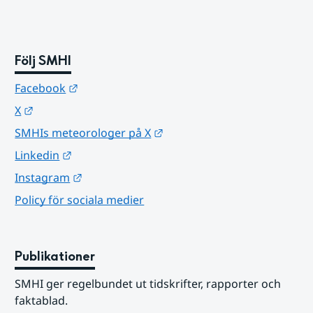
Följ SMHI
Länk till annan webbplats.
Facebook
Länk till annan webbplats.
X
Länk till annan webbplats.
SMHIs meteorologer på X
Länk till annan webbplats.
Linkedin
Länk till annan webbplats.
Instagram
Policy för sociala medier
Publikationer
SMHI ger regelbundet ut tidskrifter, rapporter och 
faktablad.