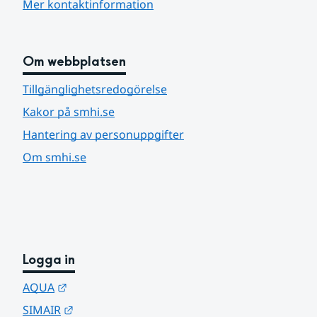
Mer kontaktinformation
Om webbplatsen
Tillgänglighetsredogörelse
Kakor på smhi.se
Hantering av personuppgifter
Om smhi.se
Logga in
Länk till annan webbplats.
AQUA
Länk till annan webbplats.
SIMAIR