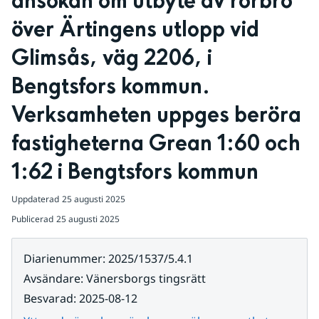
ansökan om utbyte av rörbro 
över Ärtingens utlopp vid 
Glimsås, väg 2206, i 
Bengtsfors kommun. 
Verksamheten uppges beröra 
fastigheterna Grean 1:60 och 
1:62 i Bengtsfors kommun
Uppdaterad
25 augusti 2025
Publicerad
25 augusti 2025
Diarienummer
:
2025/1537/5.4.1
Avsändare
:
Vänersborgs tingsrätt
Besvarad
:
2025-08-12