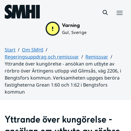
Hoppa till sidans innehåll
Meny
Varning
Gul, Sverige
Start
Om SMHI
Regeringsuppdrag och remissvar
Remissvar
Yttrande över kungörelse - ansökan om utbyte av
rörbro över Ärtingens utlopp vid Glimsås, väg 2206, i
Bengtsfors kommun. Verksamheten uppges beröra
fastigheterna Grean 1:60 och 1:62 i Bengtsfors
kommun
Huvudinnehåll
Yttrande över kungörelse - 