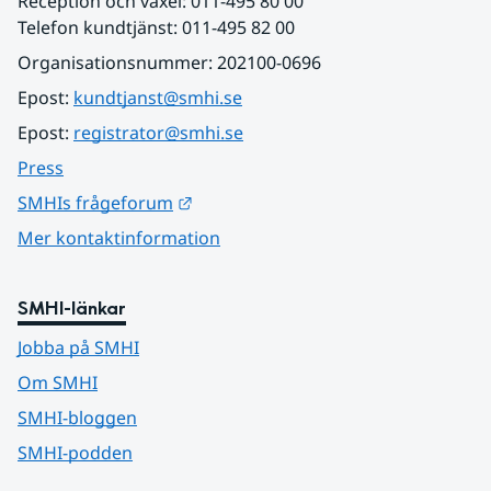
Reception och växel: 011-495 80 00
Telefon kundtjänst: 011-495 82 00
Organisationsnummer: 202100-0696
Epost: 
kundtjanst@smhi.se
Epost: 
registrator@smhi.se
Press
Länk till annan webbplats.
SMHIs frågeforum
Mer kontaktinformation
SMHI-länkar
Jobba på SMHI
Om SMHI
SMHI-bloggen
SMHI-podden