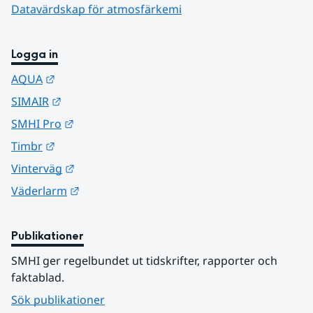
Datavärdskap för atmosfärkemi
Logga in
Länk till annan webbplats.
AQUA
Länk till annan webbplats.
SIMAIR
Länk till annan webbplats.
SMHI Pro
Länk till annan webbplats.
Timbr
Länk till annan webbplats.
Vinterväg
Länk till annan webbplats.
Väderlarm
Publikationer
SMHI ger regelbundet ut tidskrifter, rapporter och 
faktablad.
Sök publikationer