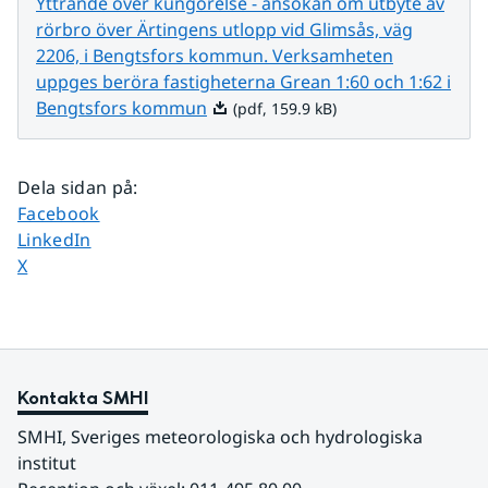
Yttrande över kungörelse - ansökan om utbyte av
rörbro över Ärtingens utlopp vid Glimsås, väg
2206, i Bengtsfors kommun. Verksamheten
uppges beröra fastigheterna Grean 1:60 och 1:62 i
Pdf, 159.9 kB.
Bengtsfors kommun
(pdf, 159.9 kB)
Dela sidan på
:
Dela sidan på
Facebook
Dela sidan på
LinkedIn
Dela sidan på
X
Kontakta SMHI
SMHI, Sveriges meteorologiska och hydrologiska 
institut