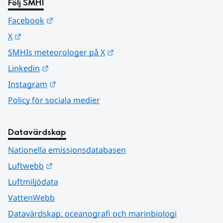
Följ SMHI
Länk till annan webbplats.
Facebook
Länk till annan webbplats.
X
Länk till annan webbplats.
SMHIs meteorologer på X
Länk till annan webbplats.
Linkedin
Länk till annan webbplats.
Instagram
Policy för sociala medier
Datavärdskap
Nationella emissionsdatabasen
Länk till annan webbplats.
Luftwebb
Luftmiljödata
VattenWebb
Datavärdskap, oceanografi och marinbiologi