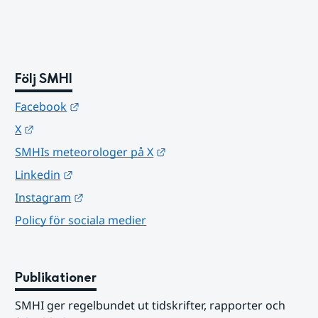
Följ SMHI
Länk till annan webbplats.
Facebook
Länk till annan webbplats.
X
Länk till annan webbplats.
SMHIs meteorologer på X
Länk till annan webbplats.
Linkedin
Länk till annan webbplats.
Instagram
Policy för sociala medier
Publikationer
SMHI ger regelbundet ut tidskrifter, rapporter och 