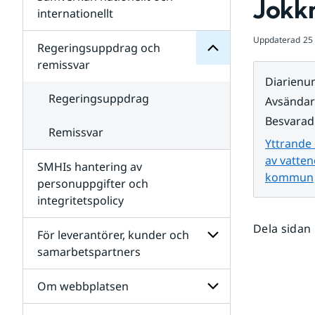
Jokk
Undersidor
för
internationellt
SMHIs
Undersidor
organisation
Uppdaterad
25
för
Regeringsuppdrag och
Samverkan
remissvar
nationellt
Diarien
och
internationellt
Regeringsuppdrag
Avsända
Besvarad
Remissvar
Yttrande 
av vatten
SMHIs hantering av
kommun
personuppgifter och
integritetspolicy
Dela sidan
För leverantörer, kunder och
samarbetspartners
Undersidor
för
Om webbplatsen
För
leverantörer,