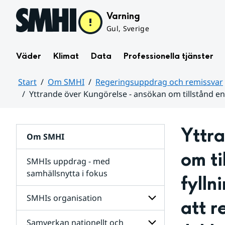
Hoppa till sidans innehåll
Varning
Gul, Sverige
Väder
Klimat
Data
Professionella tjänster
Start
Om SMHI
Regeringsuppdrag och remissvar
Yttrande över Kungörelse - ansökan om tillstånd en
Huvudinnehåll
Yttra
Om SMHI
om ti
SMHIs uppdrag - med
samhällsnytta i fokus
fylln
remissvar
SMHIs organisation
att r
och
Regeringsuppdrag
Samverkan nationellt och
för
Undersidor