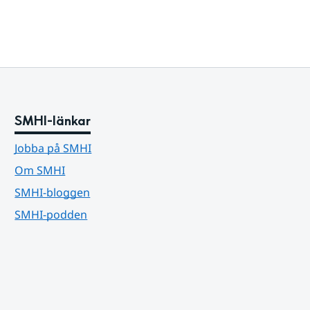
SMHI-länkar
Jobba på SMHI
Om SMHI
SMHI-bloggen
SMHI-podden