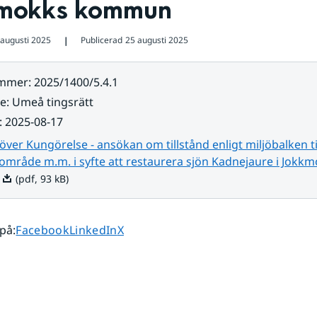
mokks kommun
 augusti 2025
Publicerad
25 augusti 2025
❘
ummer
:
2025/1400/5.4.1
re
:
Umeå tingsrätt
:
2025-08-17
över Kungörelse - ansökan om tillstånd enligt miljöbalken til
område m.m. i syfte att restaurera sjön Kadnejaure i Jokk
Pdf, 93 kB.
(pdf, 93 kB)
Dela sidan på
Dela sidan på
Dela sidan på
 på
:
Facebook
LinkedIn
X