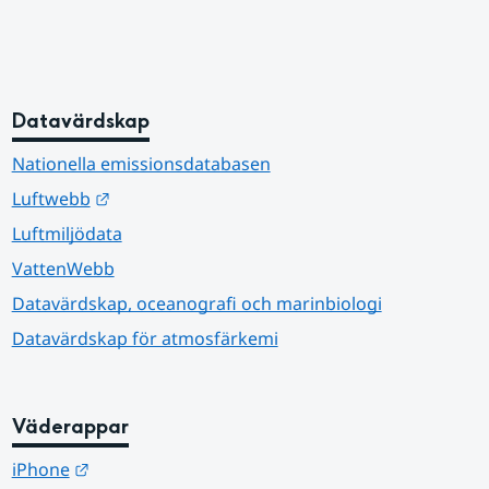
Datavärdskap
Nationella emissionsdatabasen
Länk till annan webbplats.
Luftwebb
Luftmiljödata
VattenWebb
Datavärdskap, oceanografi och marinbiologi
Datavärdskap för atmosfärkemi
Väderappar
Länk till annan webbplats.
iPhone