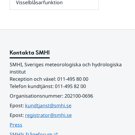
Visselblåsarfunktion
kunder
Undersidor
och
för
samarbetspartners
Om
webbplatsen
Kontakta SMHI
SMHI, Sveriges meteorologiska och hydrologiska 
institut
Reception och växel: 011-495 80 00
Telefon kundtjänst: 011-495 82 00
Organisationsnummer: 202100-0696
Epost: 
kundtjanst@smhi.se
Epost: 
registrator@smhi.se
Press
Länk till annan webbplats.
SMHIs frågeforum