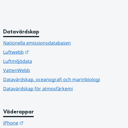
Datavärdskap
Nationella emissionsdatabasen
Länk till annan webbplats.
Luftwebb
Luftmiljödata
VattenWebb
Datavärdskap, oceanografi och marinbiologi
Datavärdskap för atmosfärkemi
Väderappar
Länk till annan webbplats.
iPhone