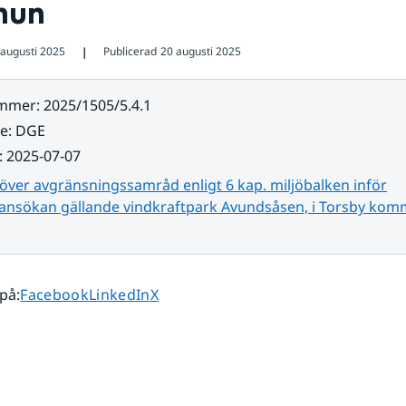
mun
 augusti 2025
Publicerad
20 augusti 2025
❘
ummer
:
2025/1505/5.4.1
re
:
DGE
:
2025-07-07
över avgränsningssamråd enligt 6 kap. miljöbalken inför
dsansökan gällande vindkraftpark Avundsåsen, i Torsby ko
Dela sidan på
Dela sidan på
Dela sidan på
 på
:
Facebook
LinkedIn
X