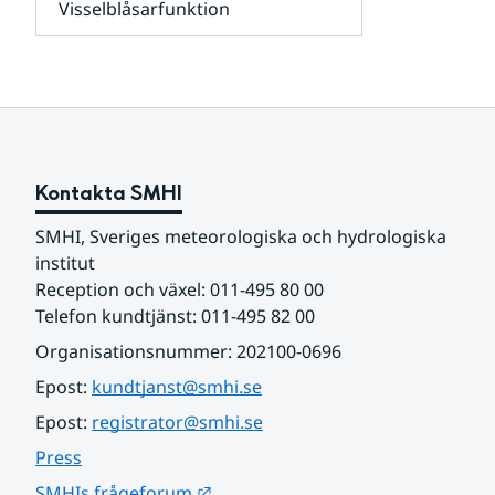
Visselblåsarfunktion
kunder
Undersidor
och
för
samarbetspartners
Om
webbplatsen
Kontakta SMHI
SMHI, Sveriges meteorologiska och hydrologiska 
institut
Reception och växel: 011-495 80 00
Telefon kundtjänst: 011-495 82 00
Organisationsnummer: 202100-0696
Epost: 
kundtjanst@smhi.se
Epost: 
registrator@smhi.se
Press
Länk till annan webbplats.
SMHIs frågeforum