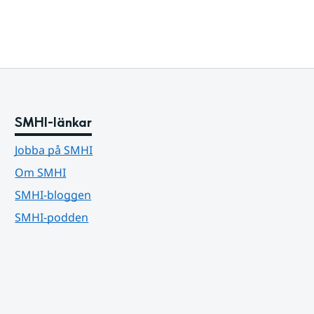
SMHI-länkar
Jobba på SMHI
Om SMHI
SMHI-bloggen
SMHI-podden