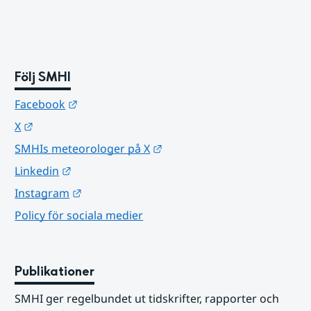
Följ SMHI
Länk till annan webbplats.
Facebook
Länk till annan webbplats.
X
Länk till annan webbplats.
SMHIs meteorologer på X
Länk till annan webbplats.
Linkedin
Länk till annan webbplats.
Instagram
Policy för sociala medier
Publikationer
SMHI ger regelbundet ut tidskrifter, rapporter och 