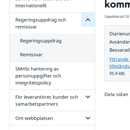
kom
Undersidor
för
internationellt
SMHIs
Undersidor
organisation
Uppdaterad
20
för
Regeringsuppdrag och
Samverkan
remissvar
nationellt
Diarien
och
internationellt
Regeringsuppdrag
Avsända
Besvarad
Remissvar
Yttrande 
tillstån
SMHIs hantering av
95.9 kB)
personuppgifter och
integritetspolicy
Dela sidan
För leverantörer, kunder och
samarbetspartners
Undersidor
för
Om webbplatsen
För
leverantörer,