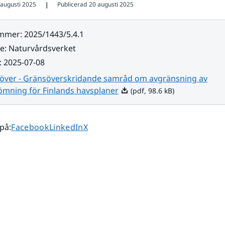
 augusti 2025
Publicerad
20 augusti 2025
❘
ummer
:
2025/1443/5.4.1
re
:
Naturvårdsverket
:
2025-07-08
 över - Gränsöverskridande samråd om avgränsning av
Pdf, 98.6 kB.
ömning för Finlands havsplaner
(pdf, 98.6 kB)
Dela sidan på
Dela sidan på
Dela sidan på
 på
:
Facebook
LinkedIn
X