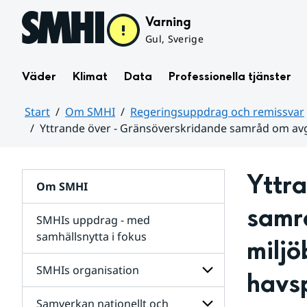
Hoppa till sidans innehåll
Varning
Gul, Sverige
Väder
Klimat
Data
Professionella tjänster
Start
Om SMHI
Regeringsuppdrag och remissvar
Yttrande över - Gränsöverskridande samråd om avg
Huvudinnehåll
Yttra
Om SMHI
samr
SMHIs uppdrag - med
samhällsnytta i fokus
miljö
remissvar
SMHIs organisation
havs
och
Regeringsuppdrag
Samverkan nationellt och
för
Undersidor