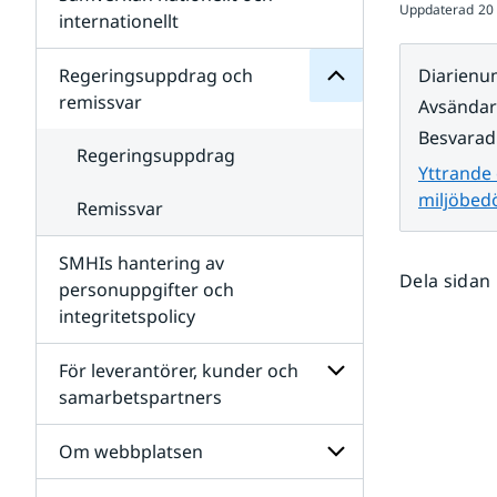
Uppdaterad
20
Undersidor
för
internationellt
SMHIs
Undersidor
organisation
för
Regeringsuppdrag och
Diarien
Samverkan
remissvar
Avsända
nationellt
och
Besvarad
internationellt
Regeringsuppdrag
Yttrande
miljöbed
Remissvar
SMHIs hantering av
Dela sidan
personuppgifter och
integritetspolicy
För leverantörer, kunder och
samarbetspartners
Undersidor
för
Om webbplatsen
För
leverantörer,