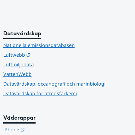
Datavärdskap
Nationella emissionsdatabasen
Länk till annan webbplats.
Luftwebb
Luftmiljödata
VattenWebb
Datavärdskap, oceanografi och marinbiologi
Datavärdskap för atmosfärkemi
Väderappar
Länk till annan webbplats.
iPhone