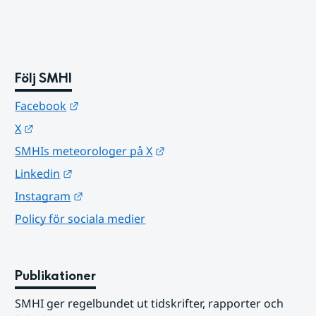
Följ SMHI
Länk till annan webbplats.
Facebook
Länk till annan webbplats.
X
Länk till annan webbplats.
SMHIs meteorologer på X
Länk till annan webbplats.
Linkedin
Länk till annan webbplats.
Instagram
Policy för sociala medier
Publikationer
SMHI ger regelbundet ut tidskrifter, rapporter och 