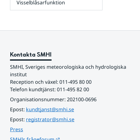
Visselblåsarfunktion
kunder
Undersidor
och
för
samarbetspartners
Om
webbplatsen
Kontakta SMHI
SMHI, Sveriges meteorologiska och hydrologiska 
institut
Reception och växel: 011-495 80 00
Telefon kundtjänst: 011-495 82 00
Organisationsnummer: 202100-0696
Epost: 
kundtjanst@smhi.se
Epost: 
registrator@smhi.se
Press
Länk till annan webbplats.
SMHIs frågeforum