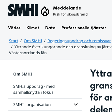
Hoppa till sidans innehåll
Meddelande
Risk för skogsbrand
Väder
Klimat
Data
Professionella tjänster
Start
Om SMHI
Regeringsuppdrag och remissvar
Yttrande över kungörande och granskning av järnv
Västernorrlands län
Huvudinnehåll
Yttr
Om SMHI
grans
SMHIs uppdrag - med
samhällsnytta i fokus
för 
remissvar
SMHIs organisation
delen
och