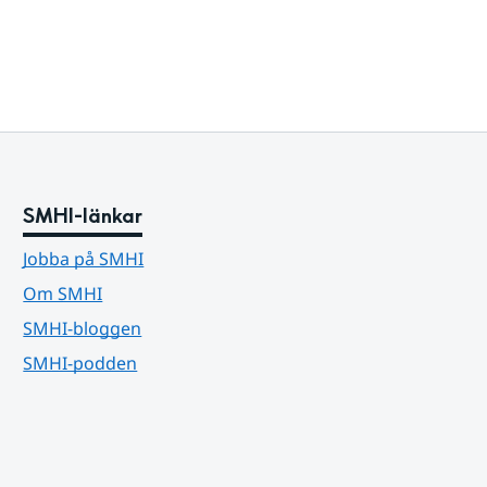
SMHI-länkar
Jobba på SMHI
Om SMHI
SMHI-bloggen
SMHI-podden