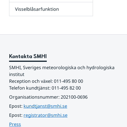
leverantörer,
Visselblåsarfunktion
kunder
Undersidor
och
för
samarbetspartners
Om
webbplatsen
Kontakta SMHI
SMHI, Sveriges meteorologiska och hydrologiska 
institut
Reception och växel: 011-495 80 00
Telefon kundtjänst: 011-495 82 00
Organisationsnummer: 202100-0696
Epost: 
kundtjanst@smhi.se
Epost: 
registrator@smhi.se
Press