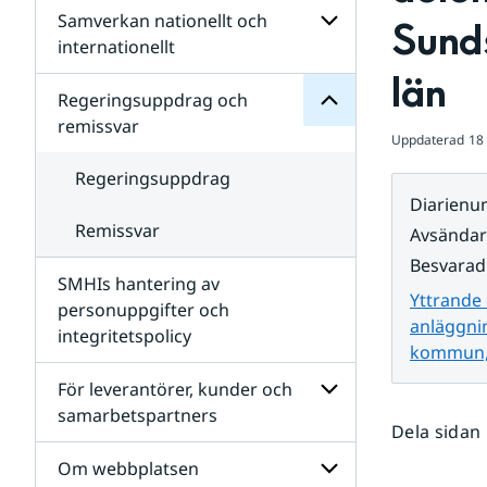
Regeringsuppdrag
Samverkan nationellt och
för
Undersidor
Sunds
Undersidor
för
internationellt
SMHIs
Undersidor
län
organisation
för
Regeringsuppdrag och
Samverkan
remissvar
nationellt
Uppdaterad
18
och
internationellt
Regeringsuppdrag
Diarien
Remissvar
Avsända
Besvarad
SMHIs hantering av
Yttrande
personuppgifter och
anläggni
integritetspolicy
kommun, 
För leverantörer, kunder och
samarbetspartners
Dela sidan
Undersidor
för
Om webbplatsen
För