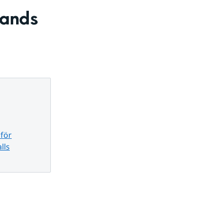
ands 
 för
lls