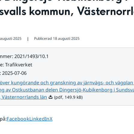
valls kommun, Västernorrl
 augusti 2025
Publicerad
18 augusti 2025
❘
ummer
:
2021/1493/10.1
re
:
Trafikverket
:
2025-07-06
 över kungörande och granskning av järnvägs- och vägplan
ng av Ostkustbanan delen Dingersjö-Kubikenborg i Sundsva
Pdf, 149.9 kB.
Västernorrlands län
(pdf, 149.9 kB)
Dela sidan på
Dela sidan på
Dela sidan på
 på
:
Facebook
LinkedIn
X