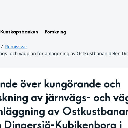
Kunskapsbanken
Forskning
Remissvar
ägs- och vägplan för anläggning av Ostkustbanan delen D
ande över kungörande och 
kning av järnvägs- och väg
anläggning av Ostkustbanan
 Dingersjö-Kubikenborg i 