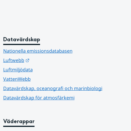
Datavärdskap
Nationella emissionsdatabasen
Länk till annan webbplats.
Luftwebb
Luftmiljödata
VattenWebb
Datavärdskap, oceanografi och marinbiologi
Datavärdskap för atmosfärkemi
Väderappar