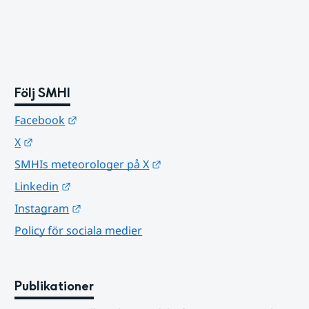
Följ SMHI
Länk till annan webbplats.
Facebook
Länk till annan webbplats.
X
Länk till annan webbplats.
SMHIs meteorologer på X
Länk till annan webbplats.
Linkedin
Länk till annan webbplats.
Instagram
Policy för sociala medier
Publikationer