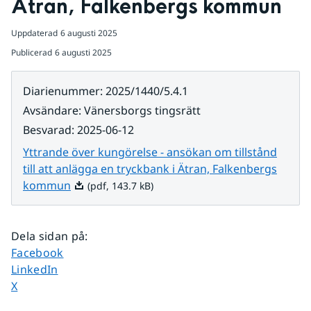
Ätran, Falkenbergs kommun
Uppdaterad
6 augusti 2025
Publicerad
6 augusti 2025
Diarienummer
:
2025/1440/5.4.1
Avsändare
:
Vänersborgs tingsrätt
Besvarad
:
2025-06-12
Yttrande över kungörelse - ansökan om tillstånd
till att anlägga en tryckbank i Ätran, Falkenbergs
Pdf, 143.7 kB.
kommun
(pdf, 143.7 kB)
Dela sidan på
:
Dela sidan på
Facebook
Dela sidan på
LinkedIn
Dela sidan på
X