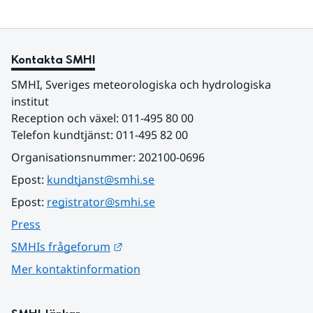
Kontakta SMHI
SMHI, Sveriges meteorologiska och hydrologiska 
institut
Reception och växel: 011-495 80 00
Telefon kundtjänst: 011-495 82 00
Organisationsnummer: 202100-0696
Epost: 
kundtjanst@smhi.se
Epost: 
registrator@smhi.se
Press
Länk till annan webbplats.
SMHIs frågeforum
Mer kontaktinformation