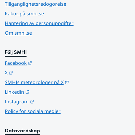
Tillgänglighetsredogörelse
Kakor på smhi.se
Hantering av personuppgifter
Om smhi.se
Följ SMHI
Länk till annan webbplats.
Facebook
Länk till annan webbplats.
X
Länk till annan webbplats.
SMHIs meteorologer på X
Länk till annan webbplats.
Linkedin
Länk till annan webbplats.
Instagram
Policy för sociala medier
Datavärdskap