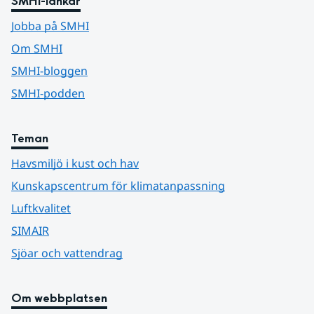
SMHI-länkar
Jobba på SMHI
Om SMHI
SMHI-bloggen
SMHI-podden
Teman
Havsmiljö i kust och hav
Kunskapscentrum för klimatanpassning
Luftkvalitet
SIMAIR
Sjöar och vattendrag
Om webbplatsen