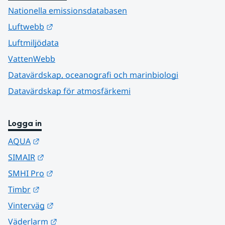
Nationella emissionsdatabasen
Länk till annan webbplats.
Luftwebb
Luftmiljödata
VattenWebb
Datavärdskap, oceanografi och marinbiologi
Datavärdskap för atmosfärkemi
Logga in
Länk till annan webbplats.
AQUA
Länk till annan webbplats.
SIMAIR
Länk till annan webbplats.
SMHI Pro
Länk till annan webbplats.
Timbr
Länk till annan webbplats.
Vinterväg
Länk till annan webbplats.
Väderlarm