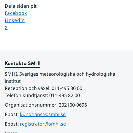
Dela sidan på
:
Dela sidan på
Facebook
Dela sidan på
LinkedIn
Dela sidan på
X
Kontakta SMHI
SMHI, Sveriges meteorologiska och hydrologiska 
institut
Reception och växel: 011-495 80 00
Telefon kundtjänst: 011-495 82 00
Organisationsnummer: 202100-0696
Epost: 
kundtjanst@smhi.se
Epost: 
registrator@smhi.se