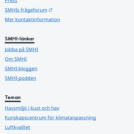
Press
Länk till annan webbplats.
SMHIs frågeforum
Mer kontaktinformation
SMHI-länkar
Jobba på SMHI
Om SMHI
SMHI-bloggen
SMHI-podden
Teman
Havsmiljö i kust och hav
Kunskapscentrum för klimatanpassning
Luftkvalitet