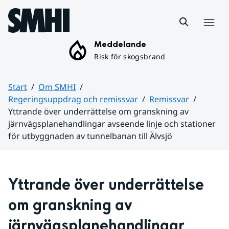
Hoppa till sidans innehåll
Meny
Meddelande
Risk för skogsbrand
Start
Om SMHI
Regeringsuppdrag och remissvar
Remissvar
Yttrande över underrättelse om granskning av
järnvägsplanehandlingar avseende linje och stationer
för utbyggnaden av tunnelbanan till Älvsjö
Huvudinnehåll
Yttrande över underrättelse 
om granskning av 
järnvägsplanehandlingar 