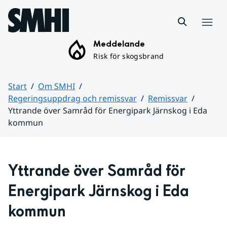
Hoppa till sidans innehåll
Meny
Meddelande
Risk för skogsbrand
Start
Om SMHI
Regeringsuppdrag och remissvar
Remissvar
Yttrande över Samråd för Energipark Järnskog i Eda
kommun
Huvudinnehåll
Yttrande över Samråd för 
Energipark Järnskog i Eda 
kommun