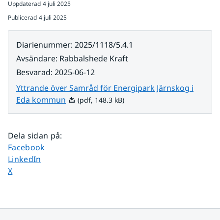
Uppdaterad
4 juli 2025
Publicerad
4 juli 2025
Diarienummer
:
2025/1118/5.4.1
Avsändare
:
Rabbalshede Kraft
Besvarad
:
2025-06-12
Yttrande över Samråd för Energipark Järnskog i
Pdf, 148.3 kB.
Eda kommun
(pdf, 148.3 kB)
Dela sidan på
:
Dela sidan på
Facebook
Dela sidan på
LinkedIn
Dela sidan på
X