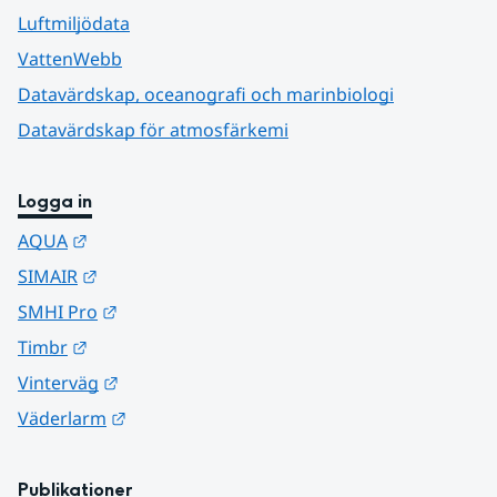
Luftmiljödata
VattenWebb
Datavärdskap, oceanografi och marinbiologi
Datavärdskap för atmosfärkemi
Logga in
Länk till annan webbplats.
AQUA
Länk till annan webbplats.
SIMAIR
Länk till annan webbplats.
SMHI Pro
Länk till annan webbplats.
Timbr
Länk till annan webbplats.
Vinterväg
Länk till annan webbplats.
Väderlarm
Publikationer