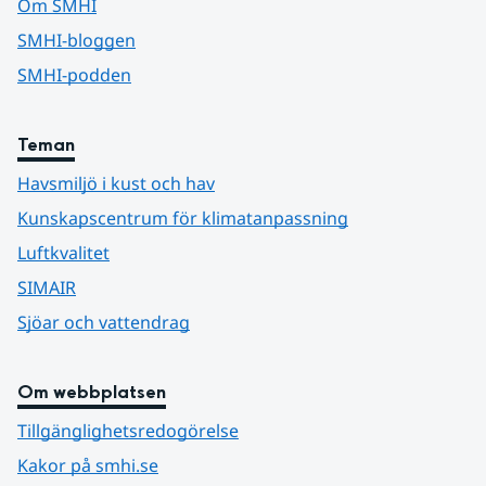
Om SMHI
SMHI-bloggen
SMHI-podden
Teman
Havsmiljö i kust och hav
Kunskapscentrum för klimatanpassning
Luftkvalitet
SIMAIR
Sjöar och vattendrag
Om webbplatsen
Tillgänglighetsredogörelse
Kakor på smhi.se