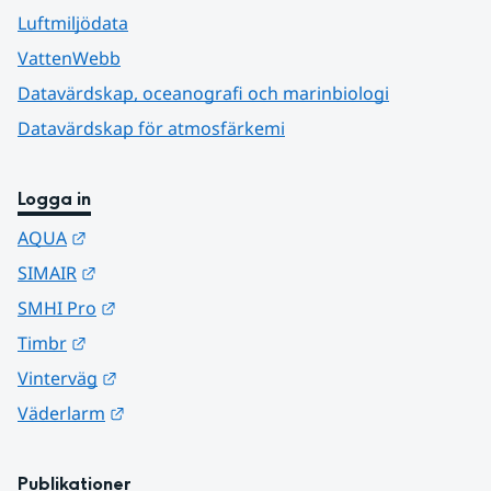
Luftmiljödata
VattenWebb
Datavärdskap, oceanografi och marinbiologi
Datavärdskap för atmosfärkemi
Logga in
Länk till annan webbplats.
AQUA
Länk till annan webbplats.
SIMAIR
Länk till annan webbplats.
SMHI Pro
Länk till annan webbplats.
Timbr
Länk till annan webbplats.
Vinterväg
Länk till annan webbplats.
Väderlarm
Publikationer