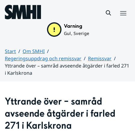
Hoppa till sidans innehåll
Meny
Varning
Gul, Sverige
Start
Om SMHI
Regeringsuppdrag och remissvar
Remissvar
Yttrande över – samråd avseende åtgärder i farled 271
i Karlskrona
Huvudinnehåll
Yttrande över – samråd 
avseende åtgärder i farled 
271 i Karlskrona