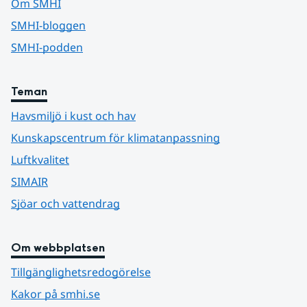
Om SMHI
SMHI-bloggen
SMHI-podden
Teman
Havsmiljö i kust och hav
Kunskapscentrum för klimatanpassning
Luftkvalitet
SIMAIR
Sjöar och vattendrag
Om webbplatsen
Tillgänglighetsredogörelse
Kakor på smhi.se