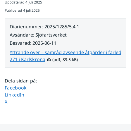
Uppdaterad
4 juli 2025
Publicerad
4 juli 2025
Diarienummer
:
2025/1285/5.4.1
Avsändare
:
Sjöfartsverket
Besvarad
:
2025-06-11
Yttrande över – samråd avseende åtgärder i farled
Pdf, 89.5 kB.
271 i Karlskrona
(pdf, 89.5 kB)
Dela sidan på
:
Dela sidan på
Facebook
Dela sidan på
LinkedIn
Dela sidan på
X