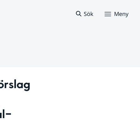
Sök
Meny
rslag 
l–