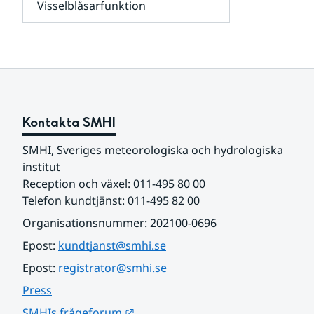
Visselblåsarfunktion
kunder
Undersidor
och
för
samarbetspartners
Om
webbplatsen
Kontakta SMHI
SMHI, Sveriges meteorologiska och hydrologiska 
institut
Reception och växel: 011-495 80 00
Telefon kundtjänst: 011-495 82 00
Organisationsnummer: 202100-0696
Epost: 
kundtjanst@smhi.se
Epost: 
registrator@smhi.se
Press
Länk till annan webbplats.
SMHIs frågeforum