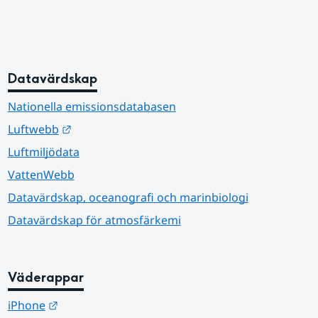
Datavärdskap
Nationella emissionsdatabasen
Länk till annan webbplats.
Luftwebb
Luftmiljödata
VattenWebb
Datavärdskap, oceanografi och marinbiologi
Datavärdskap för atmosfärkemi
Väderappar
Länk till annan webbplats.
iPhone