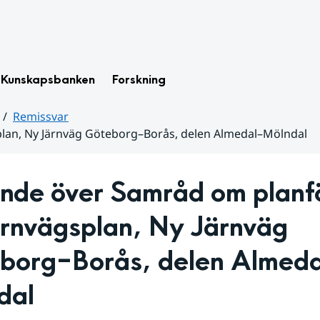
Kunskapsbanken
Forskning
Remissvar
plan, Ny Järnväg Göteborg–Borås, delen Almedal–Mölndal
nde över Samråd om planfö
ärnvägsplan, Ny Järnväg 
borg–Borås, delen Almeda
dal