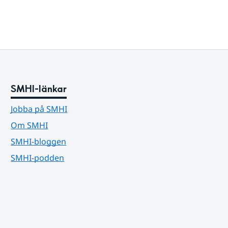
SMHI-länkar
Jobba på SMHI
Om SMHI
SMHI-bloggen
SMHI-podden