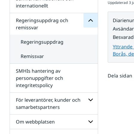
Uppdaterad
3 j
Undersidor
för
internationellt
SMHIs
Undersidor
organisation
för
Regeringsuppdrag och
Diarien
Samverkan
remissvar
Avsända
nationellt
och
Besvarad
internationellt
Regeringsuppdrag
Yttrande
Borås, d
Remissvar
SMHIs hantering av
Dela sidan
personuppgifter och
integritetspolicy
För leverantörer, kunder och
samarbetspartners
Undersidor
för
Om webbplatsen
För
leverantörer,