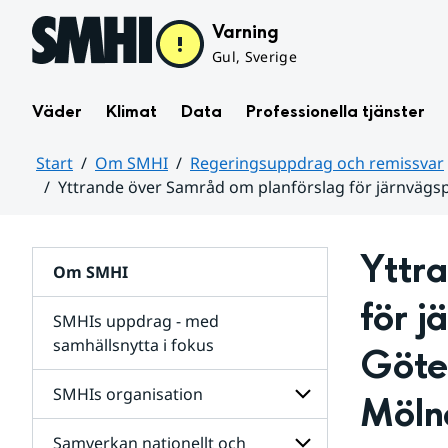
Hoppa till sidans innehåll
Varning
Gul, Sverige
Väder
Klimat
Data
Professionella tjänster
Start
Om SMHI
Regeringsuppdrag och remissvar
Yttrande över Samråd om planförslag för järnvägs
Huvudinnehåll
Yttra
Om SMHI
för j
SMHIs uppdrag - med
samhällsnytta i fokus
Göte
remissvar
SMHIs organisation
Möln
och
Regeringsuppdrag
Samverkan nationellt och
för
Undersidor