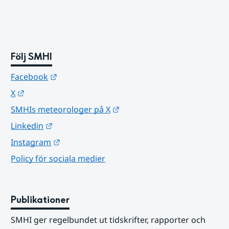
Följ SMHI
Länk till annan webbplats.
Facebook
Länk till annan webbplats.
X
Länk till annan webbplats.
SMHIs meteorologer på X
Länk till annan webbplats.
Linkedin
Länk till annan webbplats.
Instagram
Policy för sociala medier
Publikationer
SMHI ger regelbundet ut tidskrifter, rapporter och 