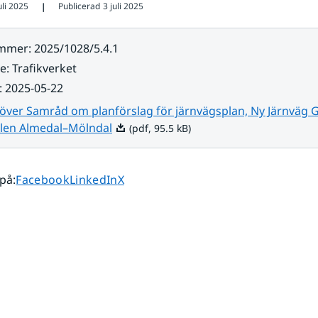
uli 2025
Publicerad
3 juli 2025
❘
ummer
:
2025/1028/5.4.1
re
:
Trafikverket
:
2025-05-22
 över Samråd om planförslag för järnvägsplan, Ny Järnväg
Pdf, 95.5 kB.
elen Almedal–Mölndal
(pdf, 95.5 kB)
Dela sidan på
Dela sidan på
Dela sidan på
 på
:
Facebook
LinkedIn
X