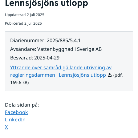
Lennsjösjöns utlopp
Uppdaterad
2 juli 2025
Publicerad
2 juli 2025
Diarienummer
:
2025/885/5.4.1
Avsändare
:
Vattenbyggnad i Sverige AB
Besvarad
:
2025-04-29
Yttrande över samråd gällande utrivning av
Pdf, 169.6 kB.
regleringsdammen i Lennsjösjöns utlopp
(pdf,
169.6 kB)
Dela sidan på
:
Dela sidan på
Facebook
Dela sidan på
LinkedIn
Dela sidan på
X