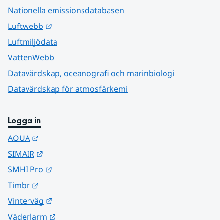
Nationella emissionsdatabasen
Länk till annan webbplats.
Luftwebb
Luftmiljödata
VattenWebb
Datavärdskap, oceanografi och marinbiologi
Datavärdskap för atmosfärkemi
Logga in
Länk till annan webbplats.
AQUA
Länk till annan webbplats.
SIMAIR
Länk till annan webbplats.
SMHI Pro
Länk till annan webbplats.
Timbr
Länk till annan webbplats.
Vinterväg
Länk till annan webbplats.
Väderlarm