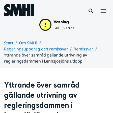
Hoppa till sidans innehåll
Meny
Varning
Gul, Sverige
Start
Om SMHI
Regeringsuppdrag och remissvar
Remissvar
Yttrande över samråd gällande utrivning av
regleringsdammen i Lennsjösjöns utlopp
Huvudinnehåll
Yttrande över samråd 
gällande utrivning av 
regleringsdammen i 