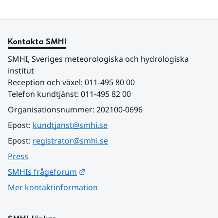
Kontakta SMHI
SMHI, Sveriges meteorologiska och hydrologiska 
institut
Reception och växel: 011-495 80 00
Telefon kundtjänst: 011-495 82 00
Organisationsnummer: 202100-0696
Epost: 
kundtjanst@smhi.se
Epost: 
registrator@smhi.se
Press
Länk till annan webbplats.
SMHIs frågeforum
Mer kontaktinformation