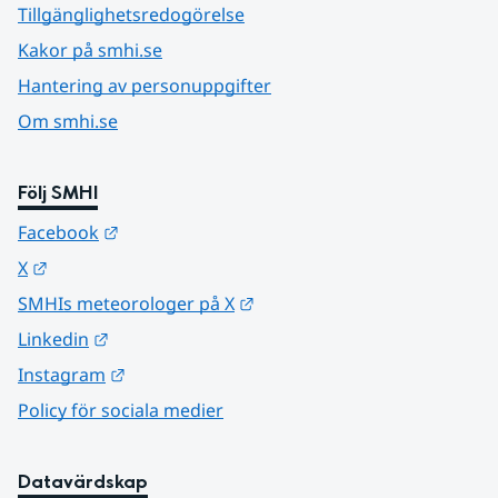
Tillgänglighetsredogörelse
Kakor på smhi.se
Hantering av personuppgifter
Om smhi.se
Följ SMHI
Länk till annan webbplats.
Facebook
Länk till annan webbplats.
X
Länk till annan webbplats.
SMHIs meteorologer på X
Länk till annan webbplats.
Linkedin
Länk till annan webbplats.
Instagram
Policy för sociala medier
Datavärdskap