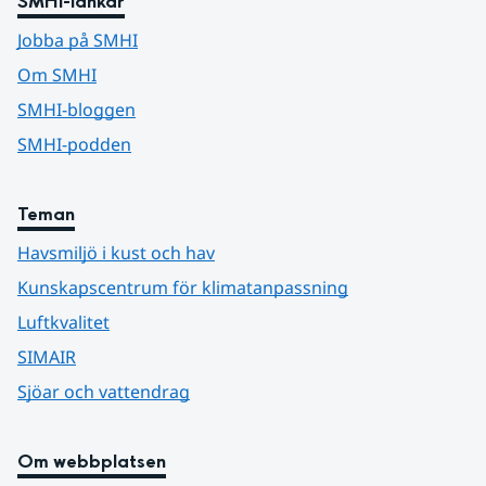
SMHI-länkar
Jobba på SMHI
Om SMHI
SMHI-bloggen
SMHI-podden
Teman
Havsmiljö i kust och hav
Kunskapscentrum för klimatanpassning
Luftkvalitet
SIMAIR
Sjöar och vattendrag
Om webbplatsen