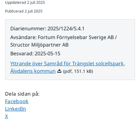
Uppdaterad
2 juli 2025
Publicerad
2 juli 2025
Diarienummer
:
2025/1224/5.4.1
Avsändare
:
Fortum Förnyelsebar Sverige AB /
Structor Miljöpartner AB
Besvarad
:
2025-05-15
Yttrande över Samråd för Trängslet solcellspark,
Pdf, 151.1 kB.
Älvdalens kommun
(pdf, 151.1 kB)
Dela sidan på
:
Dela sidan på
Facebook
Dela sidan på
LinkedIn
Dela sidan på
X