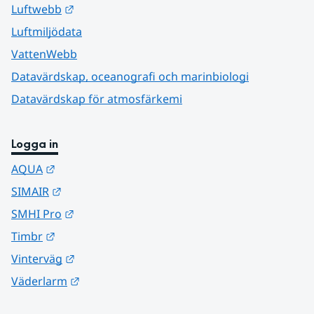
Länk till annan webbplats.
Luftwebb
Luftmiljödata
VattenWebb
Datavärdskap, oceanografi och marinbiologi
Datavärdskap för atmosfärkemi
Logga in
Länk till annan webbplats.
AQUA
Länk till annan webbplats.
SIMAIR
Länk till annan webbplats.
SMHI Pro
Länk till annan webbplats.
Timbr
Länk till annan webbplats.
Vinterväg
Länk till annan webbplats.
Väderlarm