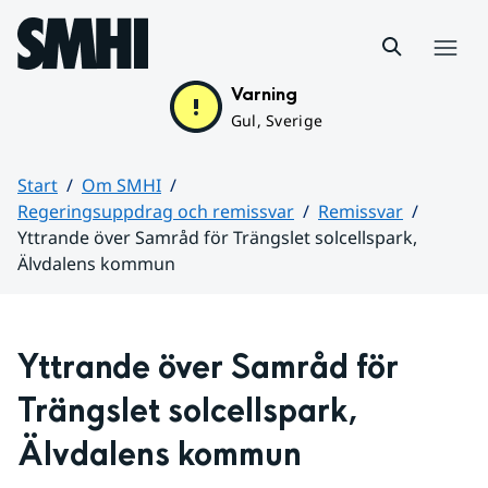
Hoppa till sidans innehåll
Meny
Varning
Gul, Sverige
Start
Om SMHI
Regeringsuppdrag och remissvar
Remissvar
Yttrande över Samråd för Trängslet solcellspark,
Älvdalens kommun
Huvudinnehåll
Yttrande över Samråd för 
Trängslet solcellspark, 
Älvdalens kommun