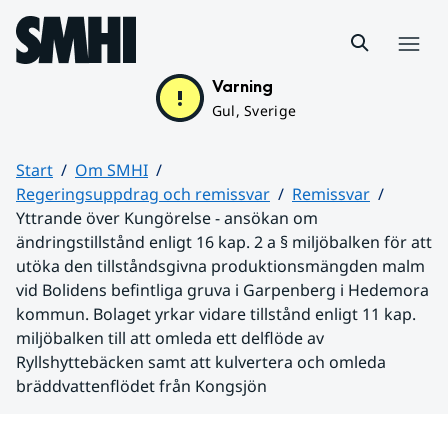
Hoppa till sidans innehåll
Meny
Varning
Gul, Sverige
Start
Om SMHI
Regeringsuppdrag och remissvar
Remissvar
Yttrande över Kungörelse - ansökan om
ändringstillstånd enligt 16 kap. 2 a § miljöbalken för att
utöka den tillståndsgivna produktionsmängden malm
vid Bolidens befintliga gruva i Garpenberg i Hedemora
kommun. Bolaget yrkar vidare tillstånd enligt 11 kap.
miljöbalken till att omleda ett delflöde av
Ryllshyttebäcken samt att kulvertera och omleda
bräddvattenflödet från Kongsjön
Huvudinnehåll