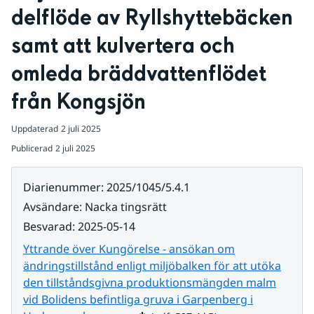
delflöde av Ryllshyttebäcken 
samt att kulvertera och 
omleda bräddvattenflödet 
från Kongsjön
Uppdaterad
2 juli 2025
Publicerad
2 juli 2025
Diarienummer
:
2025/1045/5.4.1
Avsändare
:
Nacka tingsrätt
Besvarad
:
2025-05-14
Yttrande över Kungörelse - ansökan om
ändringstillstånd enligt miljöbalken för att utöka
den tillståndsgivna produktionsmängden malm
vid Bolidens befintliga gruva i Garpenberg i