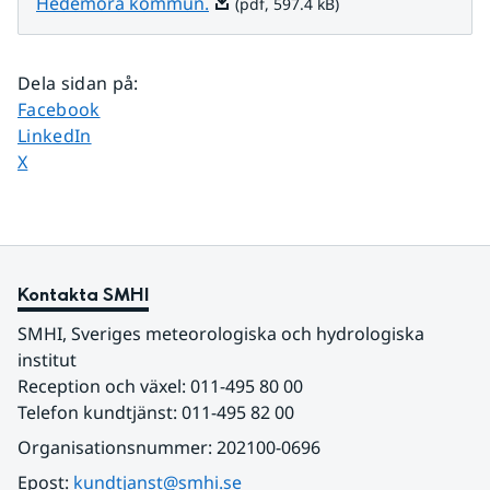
Pdf, 597.4 kB.
Hedemora kommun.
(pdf, 597.4 kB)
Dela sidan på
:
Dela sidan på
Facebook
Dela sidan på
LinkedIn
Dela sidan på
X
Kontakta SMHI
SMHI, Sveriges meteorologiska och hydrologiska 
institut
Reception och växel: 011-495 80 00
Telefon kundtjänst: 011-495 82 00
Organisationsnummer: 202100-0696
Epost: 
kundtjanst@smhi.se