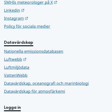
Länk till annan webbplats.
SMHIs meteorologer på X
Länk till annan webbplats.
Linkedin
Länk till annan webbplats.
Instagram
Policy för sociala medier
Datavärdskap
Nationella emissionsdatabasen
Länk till annan webbplats.
Luftwebb
Luftmiljödata
VattenWebb
Datavärdskap, oceanografi och marinbiologi
Datavärdskap för atmosfärkemi
Logga in