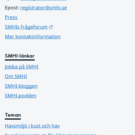
Epost: 
registrator@smhi.se
Press
Länk till annan webbplats.
SMHIs frågeforum
Mer kontaktinformation
SMHI-länkar
Jobba på SMHI
Om SMHI
SMHI-bloggen
SMHI-podden
Teman
Havsmiljö i kust och hav