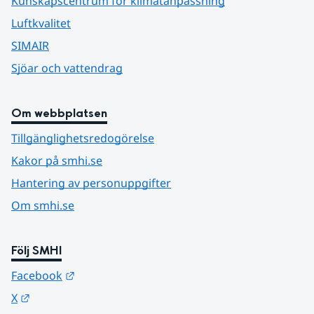
Kunskapscentrum för klimatanpassning
Luftkvalitet
SIMAIR
Sjöar och vattendrag
Om webbplatsen
Tillgänglighetsredogörelse
Kakor på smhi.se
Hantering av personuppgifter
Om smhi.se
Följ SMHI
Länk till annan webbplats.
Facebook
Länk till annan webbplats.
X