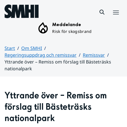
Hoppa till sidans innehåll
Meny
Meddelande
Risk för skogsbrand
Start
Om SMHI
Regeringsuppdrag och remissvar
Remissvar
Yttrande över – Remiss om förslag till Bästeträsks
nationalpark
Huvudinnehåll
Yttrande över – Remiss om 
förslag till Bästeträsks 
nationalpark