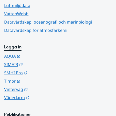
Luftmiljödata
VattenWebb
Datavärdskap, oceanografi och marinbiologi
Datavärdskap för atmosfärkemi
Logga in
Länk till annan webbplats.
AQUA
Länk till annan webbplats.
SIMAIR
Länk till annan webbplats.
SMHI Pro
Länk till annan webbplats.
Timbr
Länk till annan webbplats.
Vinterväg
Länk till annan webbplats.
Väderlarm
Publikationer