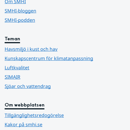
Om SMHI
SMHI-bloggen
SMHI-podden
Teman
Havsmiljö i kust och hav
Kunskapscentrum för klimatanpassning
Luftkvalitet
SIMAIR
Sjöar och vattendrag
Om webbplatsen
Tillgänglighetsredogörelse
Kakor på smhi.se