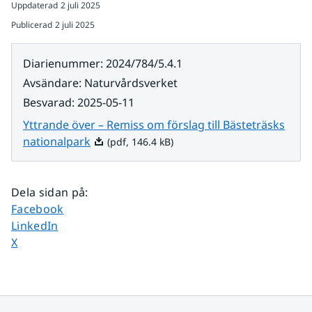
Uppdaterad
2 juli 2025
Publicerad
2 juli 2025
Diarienummer
:
2024/784/5.4.1
Avsändare
:
Naturvårdsverket
Besvarad
:
2025-05-11
Yttrande över – Remiss om förslag till Bästeträsks
Pdf, 146.4 kB.
nationalpark
(pdf, 146.4 kB)
Dela sidan på
:
Dela sidan på
Facebook
Dela sidan på
LinkedIn
Dela sidan på
X