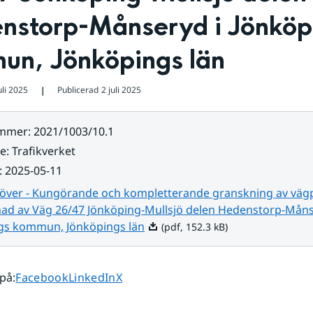
nstorp-Månseryd i Jönköpi
un, Jönköpings län
uli 2025
Publicerad
2 juli 2025
❘
ummer
:
2021/1003/10.1
re
:
Trafikverket
:
2025-05-11
 över - Kungörande och kompletterande granskning av vägp
d av Väg 26/47 Jönköping-Mullsjö delen Hedenstorp-Måns
Pdf, 152.3 kB.
gs kommun, Jönköpings län
(pdf, 152.3 kB)
Dela sidan på
Dela sidan på
Dela sidan på
 på
:
Facebook
LinkedIn
X