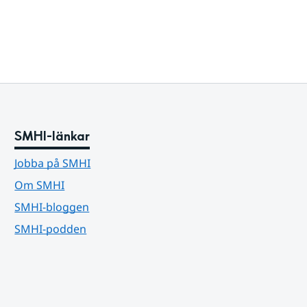
SMHI-länkar
Jobba på SMHI
Om SMHI
SMHI-bloggen
SMHI-podden