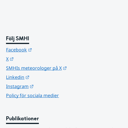
Följ SMHI
Länk till annan webbplats.
Facebook
Länk till annan webbplats.
X
Länk till annan webbplats.
SMHIs meteorologer på X
Länk till annan webbplats.
Linkedin
Länk till annan webbplats.
Instagram
Policy för sociala medier
Publikationer