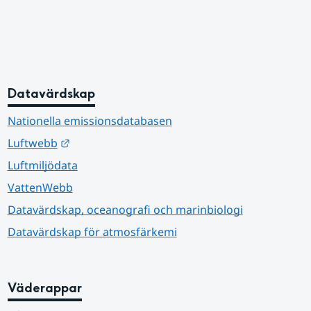
Datavärdskap
Nationella emissionsdatabasen
Länk till annan webbplats.
Luftwebb
Luftmiljödata
VattenWebb
Datavärdskap, oceanografi och marinbiologi
Datavärdskap för atmosfärkemi
Väderappar