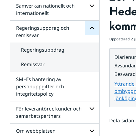
Regeringsuppdrag
Samverkan nationellt och
för
Undersidor
Hede
Undersidor
för
internationellt
SMHIs
Undersidor
komm
organisation
för
Regeringsuppdrag och
Samverkan
remissvar
nationellt
Uppdaterad
2 j
och
internationellt
Regeringsuppdrag
Diarien
Remissvar
Avsända
Besvarad
SMHIs hantering av
Yttrande
personuppgifter och
ombyggna
integritetspolicy
Jönköpin
För leverantörer, kunder och
samarbetspartners
Dela sidan
Undersidor
för
Om webbplatsen
För