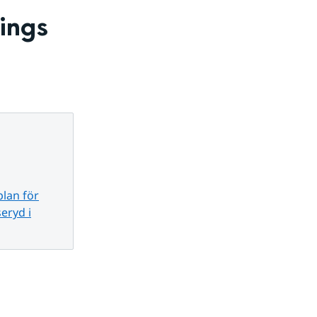
ngs 
lan för
eryd i