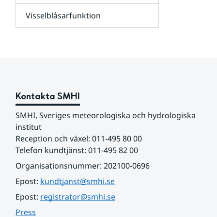
leverantörer,
Visselblåsarfunktion
kunder
Undersidor
och
för
samarbetspartners
Om
webbplatsen
Kontakta SMHI
SMHI, Sveriges meteorologiska och hydrologiska 
institut
Reception och växel: 011-495 80 00
Telefon kundtjänst: 011-495 82 00
Organisationsnummer: 202100-0696
Epost: 
kundtjanst@smhi.se
Epost: 
registrator@smhi.se
Press