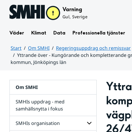
Hoppa till sidans innehåll
Varning
Gul, Sverige
Väder
Klimat
Data
Professionella tjänster
Start
Om SMHI
Regeringsuppdrag och remissvar
Yttrande över - Kungörande och kompletterande g
kommun, Jönköpings län
Huvudinnehåll
Yttra
Om SMHI
komp
SMHIs uppdrag - med
samhällsnytta i fokus
vägp
remissvar
SMHIs organisation
26/47
och