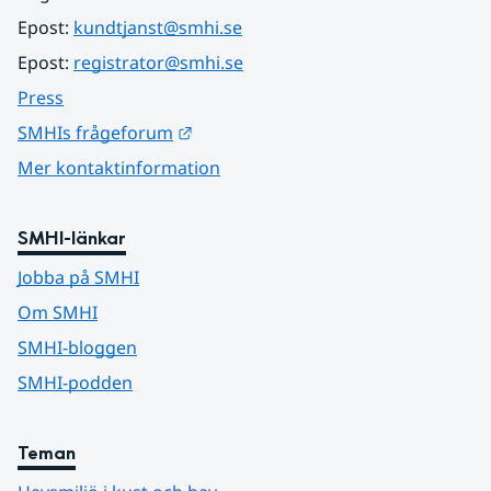
Epost: 
kundtjanst@smhi.se
Epost: 
registrator@smhi.se
Press
Länk till annan webbplats.
SMHIs frågeforum
Mer kontaktinformation
SMHI-länkar
Jobba på SMHI
Om SMHI
SMHI-bloggen
SMHI-podden
Teman