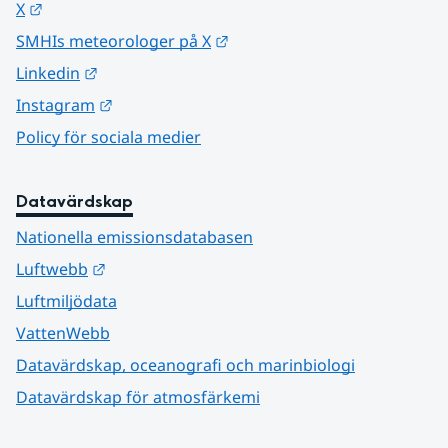
Länk till annan webbplats.
X
Länk till annan webbplats.
SMHIs meteorologer på X
Länk till annan webbplats.
Linkedin
Länk till annan webbplats.
Instagram
Policy för sociala medier
Datavärdskap
Nationella emissionsdatabasen
Länk till annan webbplats.
Luftwebb
Luftmiljödata
VattenWebb
Datavärdskap, oceanografi och marinbiologi
Datavärdskap för atmosfärkemi