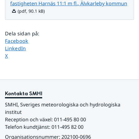
Pdf, 
fastigheten Harnäs 11:1 m fl., Älvkarleby kommun
(pdf, 90.1 kB)
Dela sidan på
:
Dela sidan på
Facebook
Dela sidan på
LinkedIn
Dela sidan på
X
Kontakta SMHI
SMHI, Sveriges meteorologiska och hydrologiska 
institut
Reception och växel: 011-495 80 00
Telefon kundtjänst: 011-495 82 00
Organisationsnummer: 202100-0696