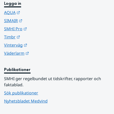
Logga in
Länk till annan webbplats.
AQUA
Länk till annan webbplats.
SIMAIR
Länk till annan webbplats.
SMHI Pro
Länk till annan webbplats.
Timbr
Länk till annan webbplats.
Vinterväg
Länk till annan webbplats.
Väderlarm
Publikationer
SMHI ger regelbundet ut tidskrifter, rapporter och 
faktablad.
Sök publikationer
Nyhetsbladet Medvind