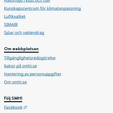
Havsmiljö i kust och hav
Kunskapscentrum för klimatanpassning
Luftkvalitet
SIMAIR
Sjöar och vattendrag
Om webbplatsen
Tillgänglighetsredogörelse
Kakor på smhi.se
Hantering av personuppgifter
Om smhi.se
Följ SMHI
Länk till annan webbplats.
Facebook