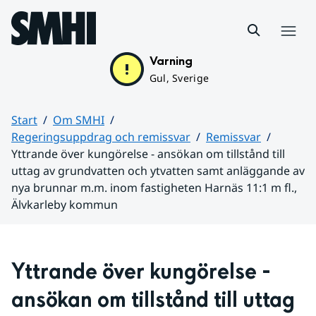
Hoppa till sidans innehåll
Meny
Varning
Gul, Sverige
Start
Om SMHI
Regeringsuppdrag och remissvar
Remissvar
Yttrande över kungörelse - ansökan om tillstånd till
uttag av grundvatten och ytvatten samt anläggande av
nya brunnar m.m. inom fastigheten Harnäs 11:1 m fl.,
Älvkarleby kommun
Huvudinnehåll
Yttrande över kungörelse
 -
ansökan om tillstånd till uttag 