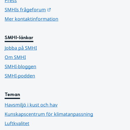
Press
Länk till annan webbplats.
SMHIs frågeforum
Mer kontaktinformation
SMHI-länkar
Jobba på SMHI
Om SMHI
SMHI-bloggen
SMHI-podden
Teman
Havsmiljö i kust och hav
Kunskapscentrum för klimatanpassning
Luftkvalitet