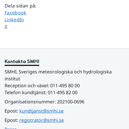
Dela sidan på
:
Dela sidan på
Facebook
Dela sidan på
LinkedIn
Dela sidan på
X
Kontakta SMHI
SMHI, Sveriges meteorologiska och hydrologiska 
institut
Reception och växel: 011-495 80 00
Telefon kundtjänst: 011-495 82 00
Organisationsnummer: 202100-0696
Epost: 
kundtjanst@smhi.se
Epost: 
registrator@smhi.se