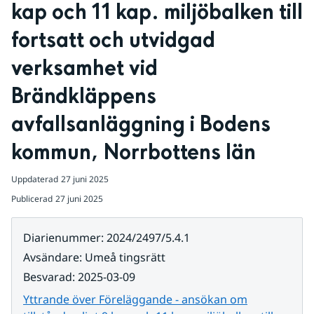
kap och 11 kap. miljöbalken till 
fortsatt och utvidgad 
verksamhet vid 
Brändkläppens 
avfallsanläggning i Bodens 
kommun, Norrbottens län
Uppdaterad
27 juni 2025
Publicerad
27 juni 2025
Diarienummer
:
2024/2497/5.4.1
Avsändare
:
Umeå tingsrätt
Besvarad
:
2025-03-09
Yttrande över Föreläggande - ansökan om