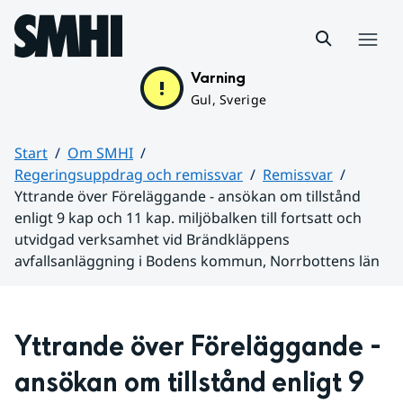
Hoppa till sidans innehåll
Meny
Varning
Gul, Sverige
Start
Om SMHI
Regeringsuppdrag och remissvar
Remissvar
Yttrande över Föreläggande - ansökan om tillstånd
enligt 9 kap och 11 kap. miljöbalken till fortsatt och
utvidgad verksamhet vid Brändkläppens
avfallsanläggning i Bodens kommun, Norrbottens län
Huvudinnehåll
Yttrande över Föreläggande - 
ansökan om tillstånd enligt 9 