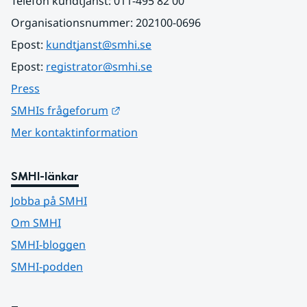
Telefon kundtjänst: 011-495 82 00
Organisationsnummer: 202100-0696
Epost: 
kundtjanst@smhi.se
Epost: 
registrator@smhi.se
Press
Länk till annan webbplats.
SMHIs frågeforum
Mer kontaktinformation
SMHI-länkar
Jobba på SMHI
Om SMHI
SMHI-bloggen
SMHI-podden