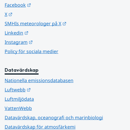
Länk till annan webbplats.
Facebook
Länk till annan webbplats.
X
Länk till annan webbplats.
SMHIs meteorologer på X
Länk till annan webbplats.
Linkedin
Länk till annan webbplats.
Instagram
Policy för sociala medier
Datavärdskap
Nationella emissionsdatabasen
Länk till annan webbplats.
Luftwebb
Luftmiljödata
VattenWebb
Datavärdskap, oceanografi och marinbiologi
Datavärdskap för atmosfärkemi