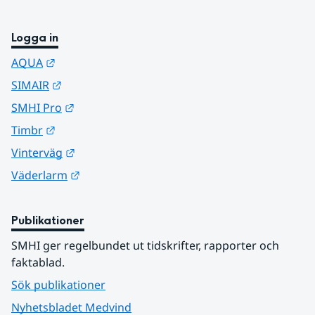
Logga in
Länk till annan webbplats.
AQUA
Länk till annan webbplats.
SIMAIR
Länk till annan webbplats.
SMHI Pro
Länk till annan webbplats.
Timbr
Länk till annan webbplats.
Vinterväg
Länk till annan webbplats.
Väderlarm
Publikationer
SMHI ger regelbundet ut tidskrifter, rapporter och 
faktablad.
Sök publikationer
Nyhetsbladet Medvind