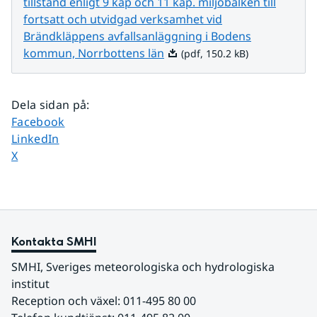
tillstånd enligt 9 kap och 11 kap. miljöbalken till
fortsatt och utvidgad verksamhet vid
Brändkläppens avfallsanläggning i Bodens
Pdf, 150.2 kB.
kommun, Norrbottens län
(pdf, 150.2 kB)
Dela sidan på
:
Dela sidan på
Facebook
Dela sidan på
LinkedIn
Dela sidan på
X
Kontakta SMHI
SMHI, Sveriges meteorologiska och hydrologiska 
institut
Reception och växel: 011-495 80 00