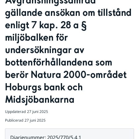
Avgränsningssamråd 
gällande ansökan om tillstånd 
enligt 7 kap. 28 a § 
miljöbalken för 
undersökningar av 
botten
förhållandena som 
berör Natura 2000-området 
Hoburgs
 bank och 
Midsjöbankarna
Uppdaterad
27 juni 2025
Publicerad
27 juni 2025
Diarienummer
:
2025/770/5.4.1