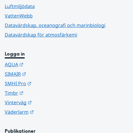
Luftmiljödata
VattenWebb
Datavärdskap, oceanografi och marinbiologi
Datavärdskap för atmosfärkemi
Logga in
Länk till annan webbplats.
AQUA
Länk till annan webbplats.
SIMAIR
Länk till annan webbplats.
SMHI Pro
Länk till annan webbplats.
Timbr
Länk till annan webbplats.
Vinterväg
Länk till annan webbplats.
Väderlarm
Publikationer