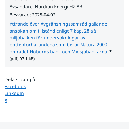
Avsändare
:
Nordion Energi H2 AB
Besvarad
:
2025-04-02
Yttrande över Avgränsningssamråd gällande
ansökan om tillstånd enligt 7 kap. 28 a §
miljöbalken för undersökningar av
bottenförhållandena som berör Natura 2000-
Pdf, 97.1 
området Hoburgs bank och Midsjöbankarna
(pdf, 97.1 kB)
Dela sidan på
:
Dela sidan på
Facebook
Dela sidan på
LinkedIn
Dela sidan på
X