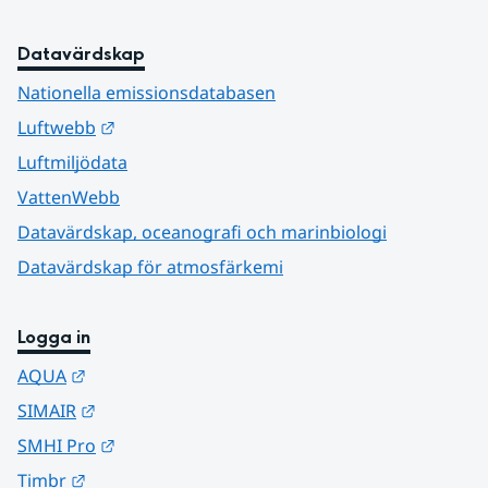
Datavärdskap
Nationella emissionsdatabasen
Länk till annan webbplats.
Luftwebb
Luftmiljödata
VattenWebb
Datavärdskap, oceanografi och marinbiologi
Datavärdskap för atmosfärkemi
Logga in
Länk till annan webbplats.
AQUA
Länk till annan webbplats.
SIMAIR
Länk till annan webbplats.
SMHI Pro
Länk till annan webbplats.
Timbr