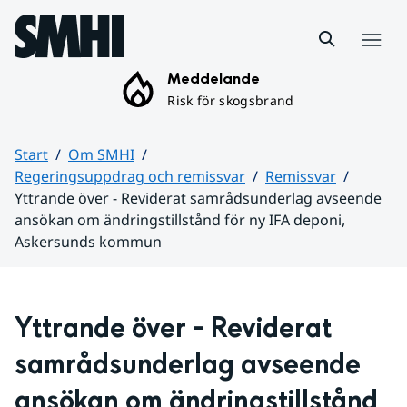
Hoppa till sidans innehåll
Meny
Meddelande
Risk för skogsbrand
Start
Om SMHI
Regeringsuppdrag och remissvar
Remissvar
Yttrande över - Reviderat samrådsunderlag avseende
ansökan om ändringstillstånd för ny IFA deponi,
Askersunds kommun
Huvudinnehåll
Yttrande över - Reviderat 
samrådsunderlag avseende 
ansökan om ändringstillstånd 