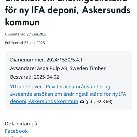
för ny IFA deponi, Askersunds 
kommun
Uppdaterad
27 juni 2025
Publicerad
27 juni 2025
Diarienummer
:
2024/1530/5.4.1
Avsändare
:
Aspa Pulp AB, Sweden Timber
Besvarad
:
2025-04-02
Yttrande över - Reviderat samrådsunderlag
avseende ansökan om ändringstillstånd för ny IFA
Pdf, 92.8 kB.
deponi, Askersunds kommun
(pdf, 92.8 kB)
Dela sidan på
:
Dela sidan på
Facebook