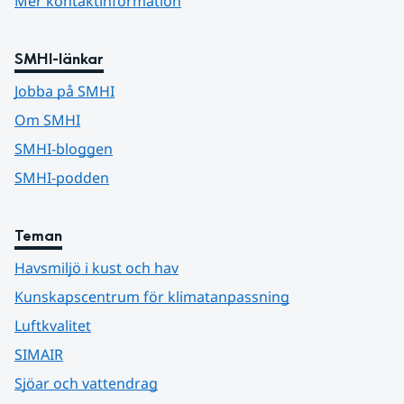
Mer kontaktinformation
SMHI-länkar
Jobba på SMHI
Om SMHI
SMHI-bloggen
SMHI-podden
Teman
Havsmiljö i kust och hav
Kunskapscentrum för klimatanpassning
Luftkvalitet
SIMAIR
Sjöar och vattendrag