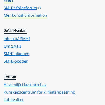
Press
Länk till annan webbplats.
SMHIs frågeforum
Mer kontaktinformation
SMHI-länkar
Jobba på SMHI
Om SMHI
SMHI-bloggen
SMHI-podden
Teman
Havsmiljö i kust och hav
Kunskapscentrum för klimatanpassning
Luftkvalitet