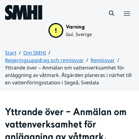
Hoppa till sidans innehåll
Meny
Varning
Gul, Sverige
Start
Om SMHI
Regeringsuppdrag och remissvar
Remissvar
Yttrande över – Anmälan om vattenverksamhet för
anläggning av våtmark. Åtgärden planeras i närhet till
en vattenföringsstation i Segeå, Svedala
Huvudinnehåll
Yttrande över – Anmälan om 
vattenverksamhet för 
anläggning av våtmark. 