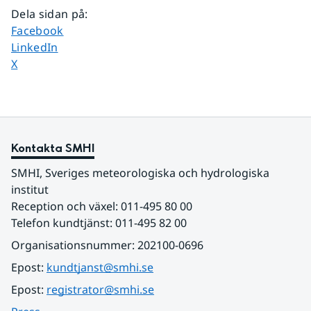
Dela sidan på
:
Dela sidan på
Facebook
Dela sidan på
LinkedIn
Dela sidan på
X
Kontakta SMHI
SMHI, Sveriges meteorologiska och hydrologiska 
institut
Reception och växel: 011-495 80 00
Telefon kundtjänst: 011-495 82 00
Organisationsnummer: 202100-0696
Epost: 
kundtjanst@smhi.se
Epost: 
registrator@smhi.se