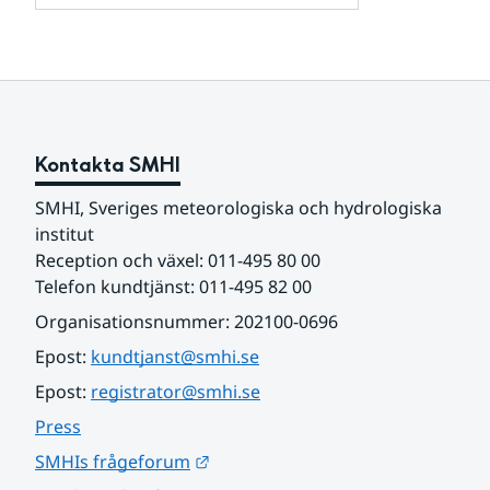
och
för
samarbetspartners
Om
webbplatsen
Kontakta SMHI
SMHI, Sveriges meteorologiska och hydrologiska 
institut
Reception och växel: 011-495 80 00
Telefon kundtjänst: 011-495 82 00
Organisationsnummer: 202100-0696
Epost: 
kundtjanst@smhi.se
Epost: 
registrator@smhi.se
Press
Länk till annan webbplats.
SMHIs frågeforum