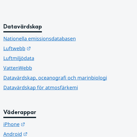
Datavärdskap
Nationella emissionsdatabasen
Länk till annan webbplats.
Luftwebb
Luftmiljödata
VattenWebb
Datavärdskap, oceanografi och marinbiologi
Datavärdskap för atmosfärkemi
Väderappar
Länk till annan webbplats.
iPhone
Länk till annan webbplats.
Android