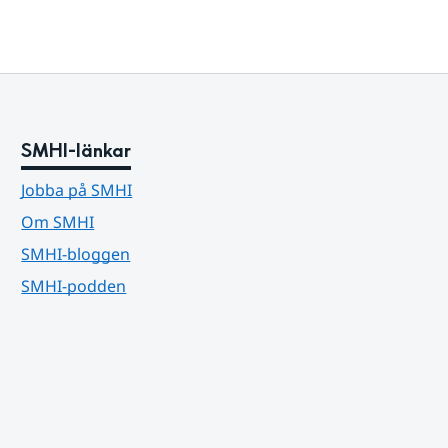
SMHI-länkar
Jobba på SMHI
Om SMHI
SMHI-bloggen
SMHI-podden