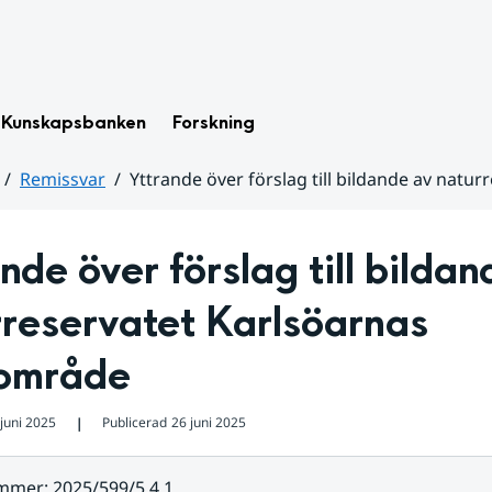
Kunskapsbanken
Forskning
Remissvar
Yttrande över förslag till bildande av nat
nde över förslag till bildan
reservatet Karlsöarnas 
område
juni 2025
Publicerad
26 juni 2025
❘
ummer
:
2025/599/5.4.1