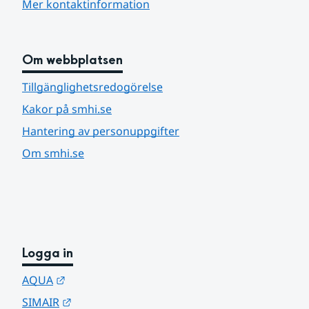
Mer kontaktinformation
Om webbplatsen
Tillgänglighetsredogörelse
Kakor på smhi.se
Hantering av personuppgifter
Om smhi.se
Logga in
Länk till annan webbplats.
AQUA
Länk till annan webbplats.
SIMAIR