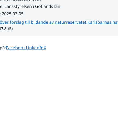
re
:
Länsstyrelsen i Gotlands län
:
2025-03-05
över förslag till bildande av naturreservatet Karlsöarnas 
37.8 kB)
Dela sidan på
Dela sidan på
Dela sidan på
 på
:
Facebook
LinkedIn
X