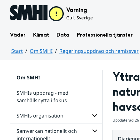
Hoppa till sidans innehåll
Varning
Gul, Sverige
Väder
Klimat
Data
Professionella tjänster
Start
Om SMHI
Regeringsuppdrag och remissvar
Huvudinnehåll
Yttra
Om SMHI
natur
SMHIs uppdrag - med
samhällsnytta i fokus
havs
remissvar
SMHIs organisation
och
Uppdaterad
26 
Regeringsuppdrag
Samverkan nationellt och
för
Undersidor
Undersidor
för
internationellt
Diarien