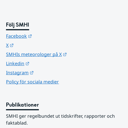
Följ SMHI
Länk till annan webbplats.
Facebook
Länk till annan webbplats.
X
Länk till annan webbplats.
SMHIs meteorologer på X
Länk till annan webbplats.
Linkedin
Länk till annan webbplats.
Instagram
Policy för sociala medier
Publikationer
SMHI ger regelbundet ut tidskrifter, rapporter och 
faktablad.