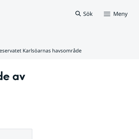
Sök
Meny
urreservatet Karlsöarnas havsområde
de av 