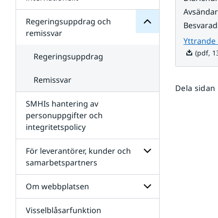
SMHIs
Undersidor
Avsända
organisation
för
Regeringsuppdrag och
Besvarad
Samverkan
remissvar
nationellt
Yttrande 
och
(pdf, 1
internationellt
Regeringsuppdrag
Remissvar
Dela sidan
SMHIs hantering av
personuppgifter och
integritetspolicy
För leverantörer, kunder och
samarbetspartners
Undersidor
för
Om webbplatsen
För
leverantörer,
Visselblåsarfunktion
kunder
Undersidor