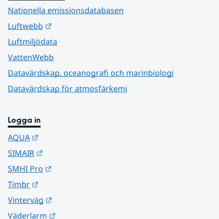
Nationella emissionsdatabasen
Länk till annan webbplats.
Luftwebb
Luftmiljödata
VattenWebb
Datavärdskap, oceanografi och marinbiologi
Datavärdskap för atmosfärkemi
Logga in
Länk till annan webbplats.
AQUA
Länk till annan webbplats.
SIMAIR
Länk till annan webbplats.
SMHI Pro
Länk till annan webbplats.
Timbr
Länk till annan webbplats.
Vinterväg
Länk till annan webbplats.
Väderlarm