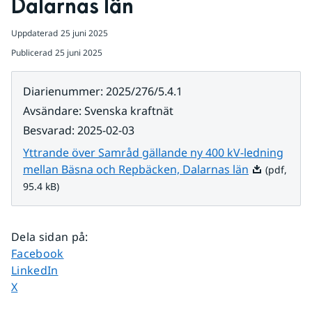
Dalarnas län
Uppdaterad
25 juni 2025
Publicerad
25 juni 2025
Diarienummer
:
2025/276/5.4.1
Avsändare
:
Svenska kraftnät
Besvarad
:
2025-02-03
Yttrande över Samråd gällande ny 400 kV-ledning
Pdf, 95.4 kB.
mellan Bäsna och Repbäcken, Dalarnas län
(pdf,
95.4 kB)
Dela sidan på
:
Dela sidan på
Facebook
Dela sidan på
LinkedIn
Dela sidan på
X