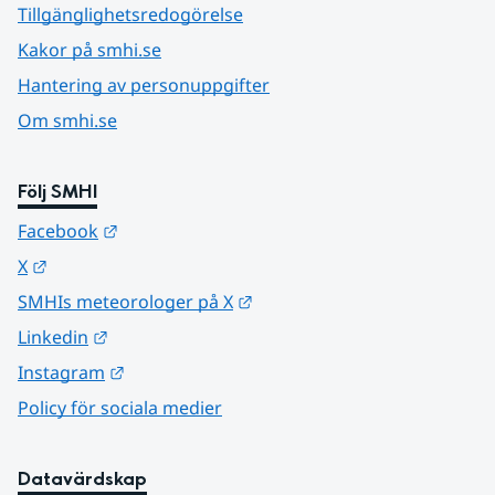
Tillgänglighetsredogörelse
Kakor på smhi.se
Hantering av personuppgifter
Om smhi.se
Följ SMHI
Länk till annan webbplats.
Facebook
Länk till annan webbplats.
X
Länk till annan webbplats.
SMHIs meteorologer på X
Länk till annan webbplats.
Linkedin
Länk till annan webbplats.
Instagram
Policy för sociala medier
Datavärdskap