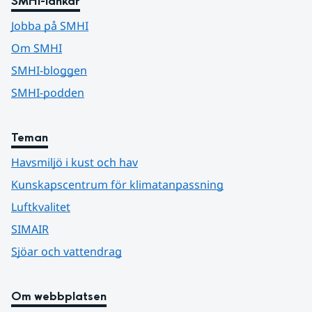
SMHI-länkar
Jobba på SMHI
Om SMHI
SMHI-bloggen
SMHI-podden
Teman
Havsmiljö i kust och hav
Kunskapscentrum för klimatanpassning
Luftkvalitet
SIMAIR
Sjöar och vattendrag
Om webbplatsen