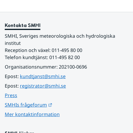
Kontakta SMHI
SMHI, Sveriges meteorologiska och hydrologiska 
institut
Reception och växel: 011-495 80 00
Telefon kundtjänst: 011-495 82 00
Organisationsnummer: 202100-0696
Epost: 
kundtjanst@smhi.se
Epost: 
registrator@smhi.se
Press
Länk till annan webbplats.
SMHIs frågeforum
Mer kontaktinformation