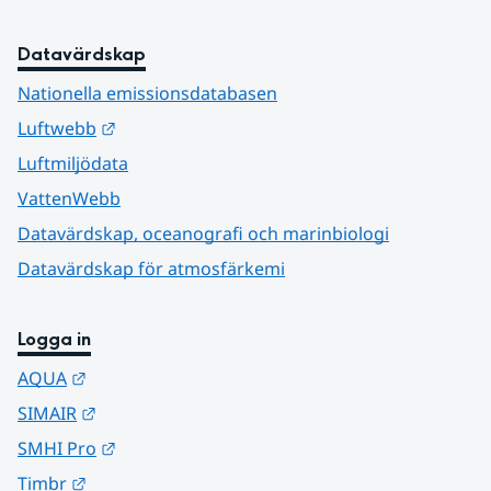
Datavärdskap
Nationella emissionsdatabasen
Länk till annan webbplats.
Luftwebb
Luftmiljödata
VattenWebb
Datavärdskap, oceanografi och marinbiologi
Datavärdskap för atmosfärkemi
Logga in
Länk till annan webbplats.
AQUA
Länk till annan webbplats.
SIMAIR
Länk till annan webbplats.
SMHI Pro
Länk till annan webbplats.
Timbr