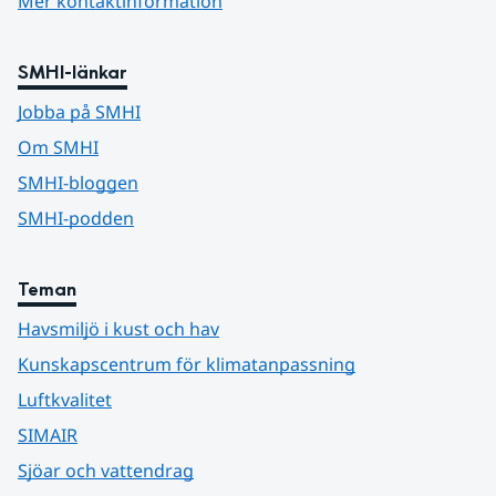
Mer kontaktinformation
SMHI-länkar
Jobba på SMHI
Om SMHI
SMHI-bloggen
SMHI-podden
Teman
Havsmiljö i kust och hav
Kunskapscentrum för klimatanpassning
Luftkvalitet
SIMAIR
Sjöar och vattendrag