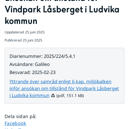
Vindpark Låsberget i Ludvika 
kommun
Uppdaterad
25 juni 2025
Publicerad
25 juni 2025
Diarienummer
:
2025/224/5.4.1
Avsändare
:
Galileo
Besvarad
:
2025-02-23
Yttrande över samråd enligt 6 kap. miljöbalken
inför ansökan om tillstånd för Vindpark Låsberget
Pdf, 151.1 kB.
i Ludvika kommun
(pdf, 151.1 kB)
Dela sidan på
:
Dela sidan på
Facebook