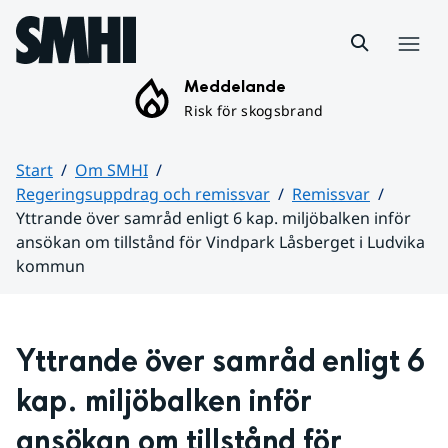
Hoppa till sidans innehåll
Meny
Meddelande
Risk för skogsbrand
Start
Om SMHI
Regeringsuppdrag och remissvar
Remissvar
Yttrande över samråd enligt 6 kap. miljöbalken inför
ansökan om tillstånd för Vindpark Låsberget i Ludvika
kommun
Huvudinnehåll
Yttrande över samråd enligt 6 
kap. miljöbalken inför 
ansökan om tillstånd för 