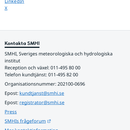
Dela sidan på
LinkedIn
Dela sidan på
X
Kontakta SMHI
SMHI, Sveriges meteorologiska och hydrologiska 
institut
Reception och växel: 011-495 80 00
Telefon kundtjänst: 011-495 82 00
Organisationsnummer: 202100-0696
Epost: 
kundtjanst@smhi.se
Epost: 
registrator@smhi.se
Press
Länk till annan webbplats.
SMHIs frågeforum