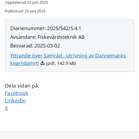
Uppdaterad
25 juni 2025
Publicerad
25 juni 2025
Diarienummer
:
2025/542/5.4.1
Avsändare
:
Fiskevårdsteknik AB
Besvarad
:
2025-03-02
Yttrande över Samråd - utrivning av Dannemarks
Pdf, 142.9 kB.
kvarndamm
(pdf, 142.9 kB)
Dela sidan på
:
Dela sidan på
Facebook
Dela sidan på
LinkedIn
Dela sidan på
X