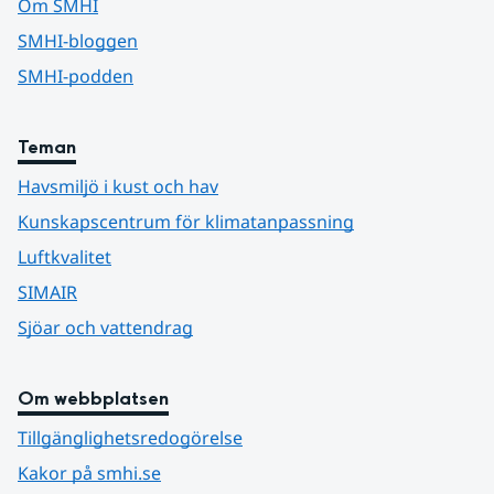
Om SMHI
SMHI-bloggen
SMHI-podden
Teman
Havsmiljö i kust och hav
Kunskapscentrum för klimatanpassning
Luftkvalitet
SIMAIR
Sjöar och vattendrag
Om webbplatsen
Tillgänglighetsredogörelse
Kakor på smhi.se