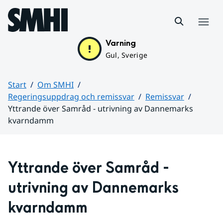
Hoppa till sidans innehåll
Meny
Varning
Gul, Sverige
Start
Om SMHI
Regeringsuppdrag och remissvar
Remissvar
Yttrande över Samråd - utrivning av Dannemarks
kvarndamm
Huvudinnehåll
Yttrande över Samråd - 
utrivning av Dannemarks 
kvarndamm