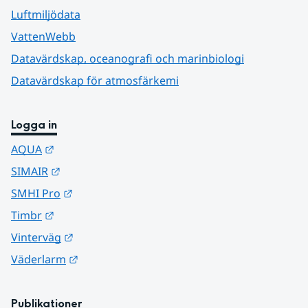
Luftmiljödata
VattenWebb
Datavärdskap, oceanografi och marinbiologi
Datavärdskap för atmosfärkemi
Logga in
Länk till annan webbplats.
AQUA
Länk till annan webbplats.
SIMAIR
Länk till annan webbplats.
SMHI Pro
Länk till annan webbplats.
Timbr
Länk till annan webbplats.
Vinterväg
Länk till annan webbplats.
Väderlarm
Publikationer