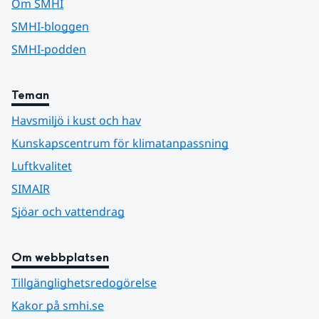
Om SMHI
SMHI-bloggen
SMHI-podden
Teman
Havsmiljö i kust och hav
Kunskapscentrum för klimatanpassning
Luftkvalitet
SIMAIR
Sjöar och vattendrag
Om webbplatsen
Tillgänglighetsredogörelse
Kakor på smhi.se