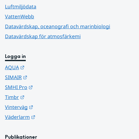
Luftmiljödata
VattenWebb
Datavärdskap, oceanografi och marinbiologi
Datavärdskap för atmosfärkemi
Logga in
Länk till annan webbplats.
AQUA
Länk till annan webbplats.
SIMAIR
Länk till annan webbplats.
SMHI Pro
Länk till annan webbplats.
Timbr
Länk till annan webbplats.
Vinterväg
Länk till annan webbplats.
Väderlarm
Publikationer