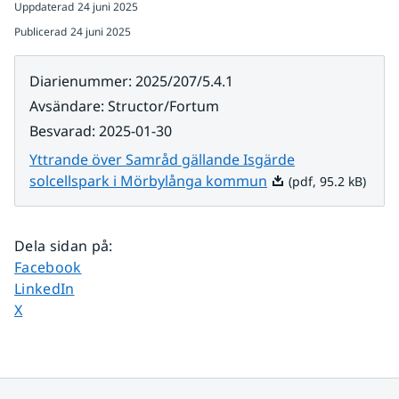
Uppdaterad
24 juni 2025
Publicerad
24 juni 2025
Diarienummer
:
2025/207/5.4.1
Avsändare
:
Structor/Fortum
Besvarad
:
2025-01-30
Yttrande över Samråd gällande Isgärde
Pdf, 95.2 kB.
solcellspark i Mörbylånga kommun
(pdf, 95.2 kB)
Dela sidan på
:
Dela sidan på
Facebook
Dela sidan på
LinkedIn
Dela sidan på
X