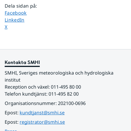
Dela sidan på
:
Dela sidan på
Facebook
Dela sidan på
LinkedIn
Dela sidan på
X
Kontakta SMHI
SMHI, Sveriges meteorologiska och hydrologiska 
institut
Reception och växel: 011-495 80 00
Telefon kundtjänst: 011-495 82 00
Organisationsnummer: 202100-0696
Epost: 
kundtjanst@smhi.se
Epost: 
registrator@smhi.se