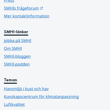
Press
Länk till annan webbplats.
SMHIs frågeforum
Mer kontaktinformation
SMHI-länkar
Jobba på SMHI
Om SMHI
SMHI-bloggen
SMHI-podden
Teman
Havsmiljö i kust och hav
Kunskapscentrum för klimatanpassning
Luftkvalitet