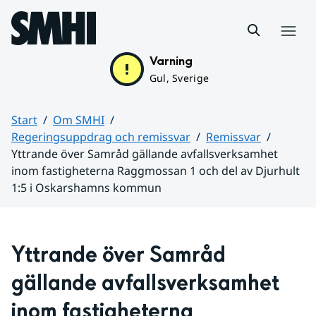
Hoppa till sidans innehåll
Meny
Varning
Gul, Sverige
Start
Om SMHI
Regeringsuppdrag och remissvar
Remissvar
Yttrande över Samråd gällande avfallsverksamhet
inom fastigheterna Raggmossan 1 och del av Djurhult
1:5 i Oskarshamns kommun
Huvudinnehåll
Yttrande över Samråd 
gällande avfallsverksamhet 
inom fastigheterna 