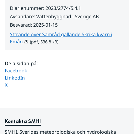
Diarienummer
:
2023/2774/5.4.1
Avsändare
:
Vattenbyggnad i Sverige AB
Besvarad
:
2025-01-15
Yttrande över Samråd gällande Skrika kvarn i
Pdf, 536.8 kB.
Emån
(pdf, 536.8 kB)
Dela sidan på
:
Dela sidan på
Facebook
Dela sidan på
LinkedIn
Dela sidan på
X
Kontakta SMHI
SMHI, Sveriges meteorologiska och hydrologiska 