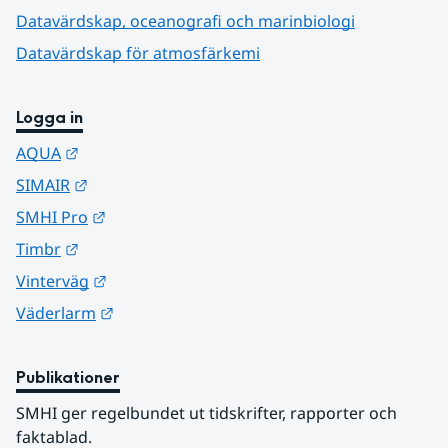
Datavärdskap, oceanografi och marinbiologi
Datavärdskap för atmosfärkemi
Logga in
Länk till annan webbplats.
AQUA
Länk till annan webbplats.
SIMAIR
Länk till annan webbplats.
SMHI Pro
Länk till annan webbplats.
Timbr
Länk till annan webbplats.
Vinterväg
Länk till annan webbplats.
Väderlarm
Publikationer
SMHI ger regelbundet ut tidskrifter, rapporter och 
faktablad.