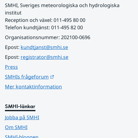
SMHI, Sveriges meteorologiska och hydrologiska 
institut
Reception och växel: 011-495 80 00
Telefon kundtjänst: 011-495 82 00
Organisationsnummer: 202100-0696
Epost: 
kundtjanst@smhi.se
Epost: 
registrator@smhi.se
Press
Länk till annan webbplats.
SMHIs frågeforum
Mer kontaktinformation
SMHI-länkar
Jobba på SMHI
Om SMHI
SMHI-bloggen