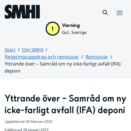
Hoppa till sidans innehåll
Meny
Varning
Gul, Sverige
Start
Om SMHI
Regeringsuppdrag och remissvar
Remissvar
Yttrande över – Samråd om ny icke-farligt avfall (IFA)
deponi
Huvudinnehåll
Yttrande över – Samråd om ny 
icke-farligt avfall (IFA) deponi
Uppdaterad
28 februari 2025
Publicerad
28 januari 2025