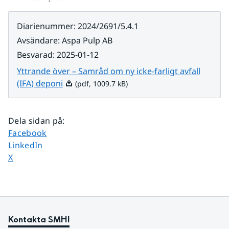
Diarienummer
:
2024/2691/5.4.1
Avsändare
:
Aspa Pulp AB
Besvarad
:
2025-01-12
Yttrande över – Samråd om ny icke-farligt avfall
Pdf, 1009.7 kB.
(IFA) deponi
(pdf, 1009.7 kB)
Dela sidan på
:
Dela sidan på
Facebook
Dela sidan på
LinkedIn
Dela sidan på
X
Kontakta SMHI