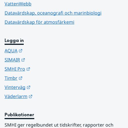
VattenWebb
Datavärdskap, oceanografi och marinbiologi
Datavärdskap för atmosfärkemi
Logga in
Länk till annan webbplats.
AQUA
Länk till annan webbplats.
SIMAIR
Länk till annan webbplats.
SMHI Pro
Länk till annan webbplats.
Timbr
Länk till annan webbplats.
Vinterväg
Länk till annan webbplats.
Väderlarm
Publikationer
SMHI ger regelbundet ut tidskrifter, rapporter och 